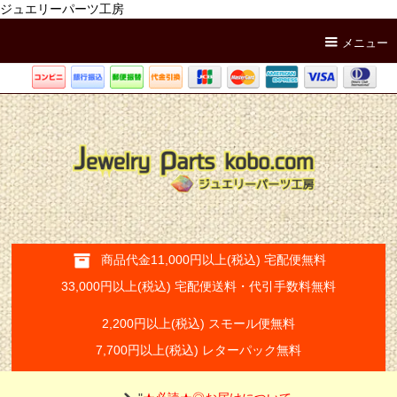
ジュエリーパーツ工房
メニュー
商品代金11,000円以上(税込) 宅配便無料
33,000円以上(税込) 宅配便送料・代引手数料無料
2,200円以上(税込) スモール便無料
7,700円以上(税込) レターパック無料