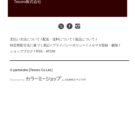
Tesoro株式会社
支払い方法について
/
配送・送料について
/
返品について
/
特定商取引法に基づく表記
/
プライバシーポリシー
/
メルマガ登録・解除
/
ショップブログ
/
RSS
・
ATOM
© partskobo [Tesoro Co.Ltd.]
Powered by