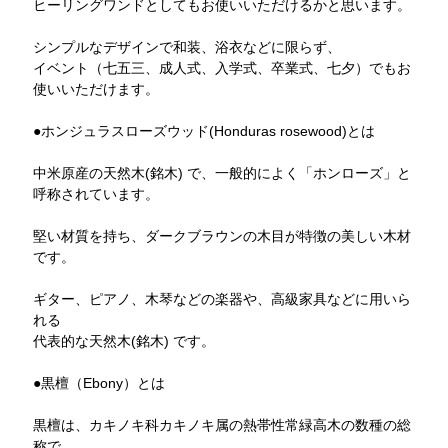
ヒーリングワンドとしてもお使いいただけるかと思います。
シンプルなデザインで和装、浴衣などに限らず、
イベント（七五三、成人式、入学式、卒業式、七夕）でもお
使いいただけます。
●ホンジュラスローズウッド(Honduras rosewood)とは
中米原産の天然木(銘木) で、一般的によく「ホンローズ」と
呼称されています。
堅い材質を持ち、ダークブラウンの木目が特徴の美しい木材
です。
ギター、ピアノ、木琴などの楽器や、高級家具などに用いら
れる
代表的な天然木(銘木) です。
●黒檀（Ebony）とは
黒檀は、カキノキ科カキノキ属の熱帯性常緑高木の数種の総
称で、