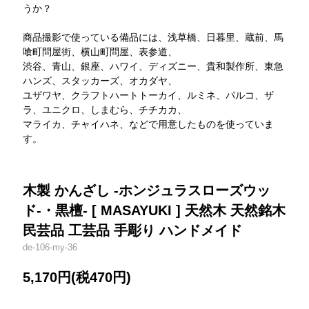
うか？
商品撮影で使っている備品には、浅草橋、日暮里、蔵前、馬
喰町問屋街、横山町問屋、表参道、
渋谷、青山、銀座、ハワイ、ディズニー、貴和製作所、東急
ハンズ、スタッカーズ、オカダヤ、
ユザワヤ、クラフトハートトーカイ、ルミネ、パルコ、ザ
ラ、ユニクロ、しまむら、チチカカ、
マライカ、チャイハネ、などで用意したものを使っていま
す。
木製 かんざし -ホンジュラスローズウッ
ド-・黒檀- [ MASAYUKI ] 天然木 天然銘木
民芸品 工芸品 手彫り ハンドメイド
de-106-my-36
5,170円(税470円)