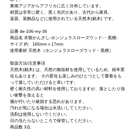
東南アジアからアフリカに広く分布しています。
材質は非常に硬く、黒く光沢があり、古代から家具、
楽器、装飾品などに使用されている天然木(銘木) です。
品番 de-106-my-36
商品名 木製かんざし-ホンジュラスローズウッド-・黒檀-
サイズ 約 165mmｘ17mm
使用素材 天然木（ホンジュラスローズウッド・黒檀）
取扱方法/注意事項
天然木(銘木) は、天然の無垢材を使用しているため、経年変
化もあります。 その変化も楽しみのひとつとして愛着をも
って接していただけると幸いです。
硬く耐久性の高い材料を使用しておりますが、落としたり強
い衝撃を加えると
傷が付いたり破損する恐れがあります。
汚れが気になる場合は水洗いしてください。
洗剤は使用しないでください。
日の当たらないところで保管してください。
商品数 3点