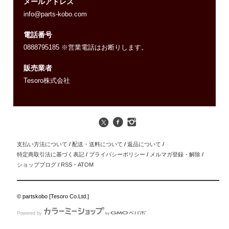
メールアドレス
info@parts-kobo.com
電話番号
0888795185 ※営業電話はお断りします。
販売業者
Tesoro株式会社
支払い方法について
/
配送・送料について
/
返品について
/
特定商取引法に基づく表記
/
プライバシーポリシー
/
メルマガ登録・解除
/
ショップブログ
/
RSS
・
ATOM
© partskobo [Tesoro Co.Ltd.]
Powered by