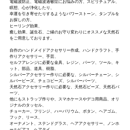
電磁波防止、電磁波過敏症にお悩みの方、スピリチュアル、
瞑想、心が浄化したり、
幸運を引き寄せたりするようなパワーストーン、タンブルを
お探しの方、
ヒーリング効果、
癒し効果、誕生石、ご縁のお守り変わりにオススメな天然石
をご用意しております。
自作のハンドメイドアクセサリー作成、ハンドクラフト、手
作りアクセサリー、手芸、
セルフアレンジに必要な金具、レジン、パーツ、ツール、キ
ット、部品、道具、樹脂、
シルバーアクセサリー作りに必要な、シルバーチェーン、シ
ルバービーズ、チェコビーズ、シルバーパーツ、
天然石アクセサリー作りに必要な、天然石ビーズ、天然石パ
ーツ、
他にもストラップ作りや、スマホケースやデコ用商品、オリ
ジナルのタッセル、
チョーカー、フリンジ、ハーバリウム、ボタン、ヘアゴム、
フック、リース、
オーナメント、ステンドグラス、ヘアアクセサリー、ノンホ
ールピアス、ヘアタイ、