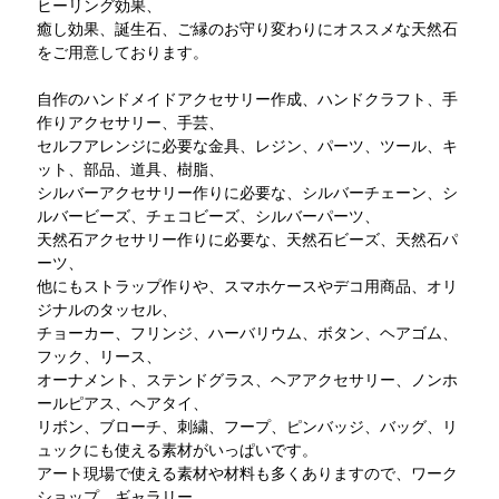
ヒーリング効果、
癒し効果、誕生石、ご縁のお守り変わりにオススメな天然石
をご用意しております。
自作のハンドメイドアクセサリー作成、ハンドクラフト、手
作りアクセサリー、手芸、
セルフアレンジに必要な金具、レジン、パーツ、ツール、キ
ット、部品、道具、樹脂、
シルバーアクセサリー作りに必要な、シルバーチェーン、シ
ルバービーズ、チェコビーズ、シルバーパーツ、
天然石アクセサリー作りに必要な、天然石ビーズ、天然石パ
ーツ、
他にもストラップ作りや、スマホケースやデコ用商品、オリ
ジナルのタッセル、
チョーカー、フリンジ、ハーバリウム、ボタン、ヘアゴム、
フック、リース、
オーナメント、ステンドグラス、ヘアアクセサリー、ノンホ
ールピアス、ヘアタイ、
リボン、ブローチ、刺繍、フープ、ピンバッジ、バッグ、リ
ュックにも使える素材がいっぱいです。
アート現場で使える素材や材料も多くありますので、ワーク
ショップ、ギャラリー、