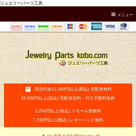
ジュエリーパーツ工房
メニュー
商品代金11,000円以上(税込) 宅配便無料
33,000円以上(税込) 宅配便送料・代引手数料無料
2,200円以上(税込) スモール便無料
7,700円以上(税込) レターパック無料