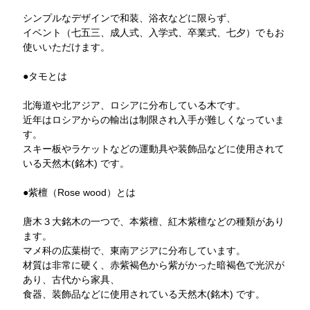
シンプルなデザインで和装、浴衣などに限らず、
イベント（七五三、成人式、入学式、卒業式、七夕）でもお
使いいただけます。
●タモとは
北海道や北アジア、ロシアに分布している木です。
近年はロシアからの輸出は制限され入手が難しくなっていま
す。
スキー板やラケットなどの運動具や装飾品などに使用されて
いる天然木(銘木) です。
●紫檀（Rose wood）とは
唐木３大銘木の一つで、本紫檀、紅木紫檀などの種類があり
ます。
マメ科の広葉樹で、東南アジアに分布しています。
材質は非常に硬く、赤紫褐色から紫がかった暗褐色で光沢が
あり、古代から家具、
食器、装飾品などに使用されている天然木(銘木) です。