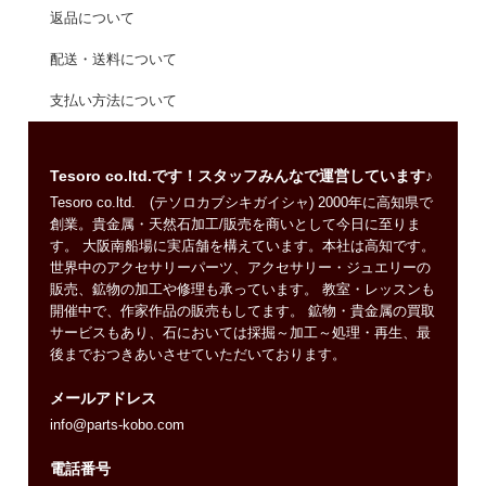
返品について
配送・送料について
支払い方法について
Tesoro co.ltd.です！スタッフみんなで運営しています♪
Tesoro co.ltd. (テソロカブシキガイシャ) 2000年に高知県で
創業。貴金属・天然石加工/販売を商いとして今日に至りま
す。 大阪南船場に実店舗を構えています。本社は高知です。
世界中のアクセサリーパーツ、アクセサリー・ジュエリーの
販売、鉱物の加工や修理も承っています。 教室・レッスンも
開催中で、作家作品の販売もしてます。 鉱物・貴金属の買取
サービスもあり、石においては採掘～加工～処理・再生、最
後までおつきあいさせていただいております。
メールアドレス
info@parts-kobo.com
電話番号