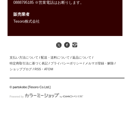
0888795185 ※営業電話はお断りします。
販売業者
Tesoro株式会社
支払い方法について
/
配送・送料について
/
返品について
/
特定商取引法に基づく表記
/
プライバシーポリシー
/
メルマガ登録・解除
/
ショップブログ
/
RSS
・
ATOM
© partskobo [Tesoro Co.Ltd.]
Powered by