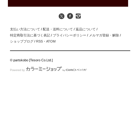
支払い方法について
/
配送・送料について
/
返品について
/
特定商取引法に基づく表記
/
プライバシーポリシー
/
メルマガ登録・解除
/
ショップブログ
/
RSS
・
ATOM
© partskobo [Tesoro Co.Ltd.]
Powered by