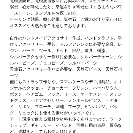
電磁波防止、電磁波過敏症にお悩みの方、スピリチュアル、
瞑想、心が浄化したり、幸運を引き寄せたりするようなパワ
ーストーン、タンブルをお探しの方、
ヒーリング効果、癒し効果、誕生石、ご縁のお守り変わりに
オススメな天然石をご用意しております。
自作のハンドメイドアクセサリー作成、ハンドクラフト、手
作りアクセサリー、手芸、セルフアレンジに必要な金具、レ
ジン、パーツ、ツール、キット、部品、道具、樹脂、
シルバーアクセサリー作りに必要な、シルバーチェーン、シ
ルバービーズ、チェコビーズ、シルバーパーツ、
天然石アクセサリー作りに必要な、天然石ビーズ、天然石パ
ーツ、
他にもストラップ作りや、スマホケースやデコ用商品、オリ
ジナルのタッセル、チョーカー、フリンジ、ハーバリウム、
ボタン、ヘアゴム、フック、リース、オーナメント、ステン
ドグラス、ヘアアクセサリー、ノンホールピアス、ヘアタ
イ、リボン、ブローチ、刺繍、フープ、ピンバッジ、バッ
グ、リュックにも使える素材がいっぱいです。
アート現場で使える素材や材料も多くありますので、ワーク
ショップ、ギャラリー、イベント、宝探し用の備品、景品な
ど、資材用としてもお使い頂けます。