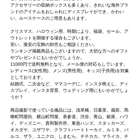
アクセサリーの収納ボックスも多くあり、きれいな海外ブラ
ンドのアイテムをおしゃれにディスプレイができ、かわい
い、ルースケースのご用意もあります。
クリスマス、ハロウィン用、時期により、福袋、セール、ア
ウトレットを開催する場合もございます。
安い、激安の宝飾の卸売もご相談ください。
ランキング掲載商品もございますので、大切な方へのギフト
やプレゼントにもいかがでしょうか。
11000円で送料無料となり、メール便の対応もしています。
レディース(女性用)、メンズ(男性用)、キッズ(子供用)を対象
としております。
結婚式、二次会など、ママコーデに。インスタ映えし、ディ
スプレイ、インスタ背景、ウェディング用にもいかがでしょ
うか？
商品撮影で使っている備品には、浅草橋、日暮里、蔵前、馬
喰町問屋街、横山町問屋、表参道、渋谷、青山、銀座、ハワ
イ、ディズニー、貴和製作所、東急ハンズ、スタッカーズ、
オカダヤ、ユザワヤ、クラフトハートトーカイ、ルミネ、パ
ルコ、ザラ、ユニクロ、しまむら、チチカカ、マライカ、チ