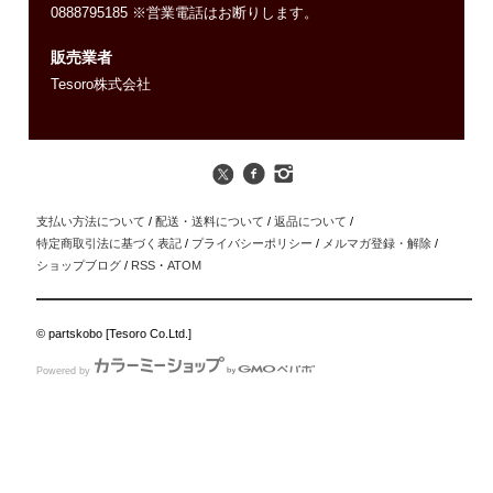
0888795185 ※営業電話はお断りします。
販売業者
Tesoro株式会社
支払い方法について
/
配送・送料について
/
返品について
/
特定商取引法に基づく表記
/
プライバシーポリシー
/
メルマガ登録・解除
/
ショップブログ
/
RSS
・
ATOM
© partskobo [Tesoro Co.Ltd.]
Powered by