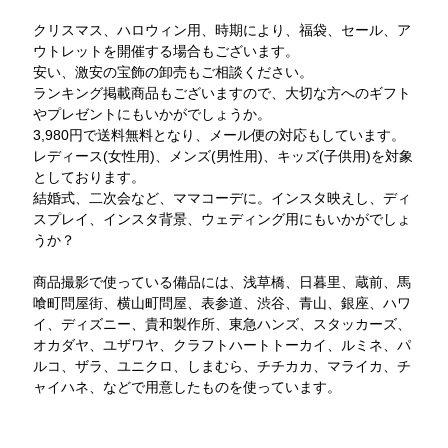
クリスマス、ハロウィン用、時期により、福袋、セール、ア
ウトレットを開催する場合もございます。
安い、激安の宝飾の卸売もご相談ください。
ランキング掲載商品もございますので、大切な方へのギフト
やプレゼントにもいかがでしょうか。
3,980円で送料無料となり、メール便の対応もしています。
レディース(女性用)、メンズ(男性用)、キッズ(子供用)を対象
としております。
結婚式、二次会など、ママコーデに。インスタ映えし、ディ
スプレイ、インスタ背景、ウェディング用にもいかがでしょ
うか？
商品撮影で使っている備品には、浅草橋、日暮里、蔵前、馬
喰町問屋街、横山町問屋、表参道、渋谷、青山、銀座、ハワ
イ、ディズニー、貴和製作所、東急ハンズ、スタッカーズ、
オカダヤ、ユザワヤ、クラフトハートトーカイ、ルミネ、パ
ルコ、ザラ、ユニクロ、しまむら、チチカカ、マライカ、チ
ャイハネ、などで用意したものを使っています。