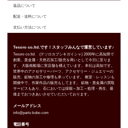
返品について
配送・送料について
支払い方法について
Tesoro co.ltd.です！スタッフみんなで運営しています♪
Tesoro co.ltd. (テソロカブシキガイシャ) 2000年に高知県で
創業。貴金属・天然石加工/販売を商いとして今日に至りま
す。 大阪南船場に実店舗を構えています。本社は高知です。
世界中のアクセサリーパーツ、アクセサリー・ジュエリーの
販売、鉱物の加工や修理も承っています。 教室・レッスンも
開催中で、作家作品の販売もしてます。 鉱物・貴金属の買取
サービスもあり、石においては採掘～加工～処理・再生、最
後までおつきあいさせていただいております。
メールアドレス
info@parts-kobo.com
電話番号