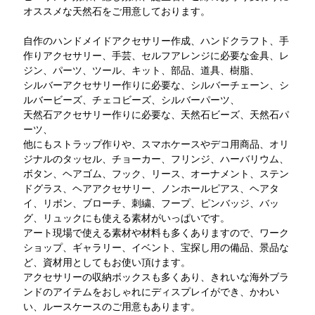
オススメな天然石をご用意しております。
自作のハンドメイドアクセサリー作成、ハンドクラフト、手
作りアクセサリー、手芸、セルフアレンジに必要な金具、レ
ジン、パーツ、ツール、キット、部品、道具、樹脂、
シルバーアクセサリー作りに必要な、シルバーチェーン、シ
ルバービーズ、チェコビーズ、シルバーパーツ、
天然石アクセサリー作りに必要な、天然石ビーズ、天然石パ
ーツ、
他にもストラップ作りや、スマホケースやデコ用商品、オリ
ジナルのタッセル、チョーカー、フリンジ、ハーバリウム、
ボタン、ヘアゴム、フック、リース、オーナメント、ステン
ドグラス、ヘアアクセサリー、ノンホールピアス、ヘアタ
イ、リボン、ブローチ、刺繍、フープ、ピンバッジ、バッ
グ、リュックにも使える素材がいっぱいです。
アート現場で使える素材や材料も多くありますので、ワーク
ショップ、ギャラリー、イベント、宝探し用の備品、景品な
ど、資材用としてもお使い頂けます。
アクセサリーの収納ボックスも多くあり、きれいな海外ブラ
ンドのアイテムをおしゃれにディスプレイができ、かわい
い、ルースケースのご用意もあります。