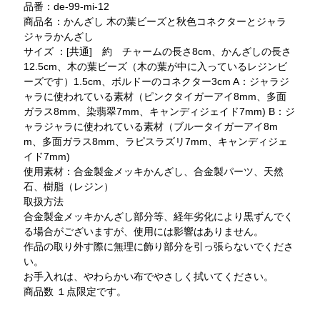
品番：de-99-mi-12
商品名：かんざし 木の葉ビーズと秋色コネクターとジャラ
ジャラかんざし
サイズ ：[共通] 約 チャームの長さ8cm、かんざしの長さ
12.5cm、木の葉ビーズ（木の葉が中に入っているレジンビ
ーズです）1.5cm、ボルドーのコネクター3cm A：ジャラジ
ャラに使われている素材（ピンクタイガーアイ8mm、多面
ガラス8mm、染翡翠7mm、キャンディジェイド7mm) B：ジ
ャラジャラに使われている素材（ブルータイガーアイ8m
m、多面ガラス8mm、ラピスラズリ7mm、キャンディジェ
イド7mm)
使用素材：合金製金メッキかんざし、合金製パーツ、天然
石、樹脂（レジン）
取扱方法
合金製金メッキかんざし部分等、経年劣化により黒ずんでく
る場合がございますが、使用には影響はありません。
作品の取り外す際に無理に飾り部分を引っ張らないでくださ
い。
お手入れは、やわらかい布でやさしく拭いてください。
商品数 １点限定です。