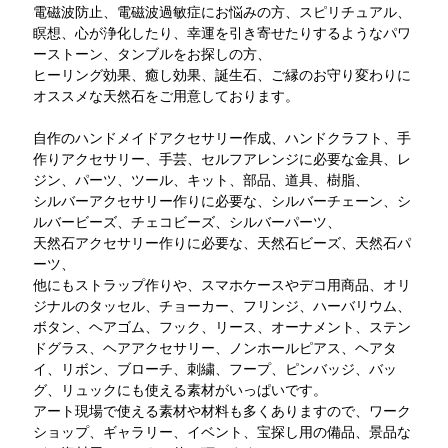
電磁波防止、電磁波過敏症にお悩みの方、スピリチュアル、
瞑想、心が浄化したり、幸運を引き寄せたりするようなパワ
ーストーン、タンブルをお探しの方、
ヒーリング効果、癒し効果、誕生石、ご縁のお守り変わりに
オススメな天然石をご用意しております。
自作のハンドメイドアクセサリー作成、ハンドクラフト、手
作りアクセサリー、手芸、セルフアレンジに必要な金具、レ
ジン、パーツ、ツール、キット、部品、道具、樹脂、
シルバーアクセサリー作りに必要な、シルバーチェーン、シ
ルバービーズ、チェコビーズ、シルバーパーツ、
天然石アクセサリー作りに必要な、天然石ビーズ、天然石パ
ーツ、
他にもストラップ作りや、スマホケースやデコ用商品、オリ
ジナルのタッセル、チョーカー、フリンジ、ハーバリウム、
ボタン、ヘアゴム、フック、リース、オーナメント、ステン
ドグラス、ヘアアクセサリー、ノンホールピアス、ヘアタ
イ、リボン、ブローチ、刺繍、フープ、ピンバッジ、バッ
グ、リュックにも使える素材がいっぱいです。
アート現場で使える素材や材料も多くありますので、ワーク
ショップ、ギャラリー、イベント、宝探し用の備品、景品な