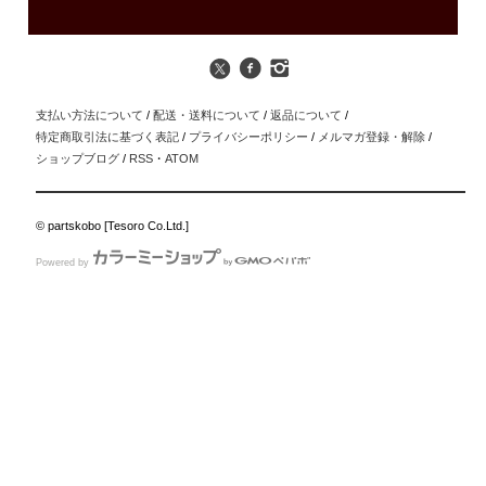
支払い方法について
/
配送・送料について
/
返品について
/
特定商取引法に基づく表記
/
プライバシーポリシー
/
メルマガ登録・解除
/
ショップブログ
/
RSS
・
ATOM
© partskobo [Tesoro Co.Ltd.]
Powered by