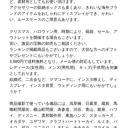
ど、資材用としてもお使い頂けます。
アクセサリーの収納ボックスも多くあり、きれいな海外ブラ
ンドのアイテムをおしゃれにディスプレイができ、かわい
い、ルースケースのご用意もあります。
クリスマス、ハロウィン用、時期により、福袋、セール、ア
ウトレットを開催する場合もございます。
安い、激安の宝飾の卸売もご相談ください。
ランキング掲載商品もございますので、大切な方へのギフト
やプレゼントにもいかがでしょうか。
3,980円で送料無料となり、メール便の対応もしています。
レディース(女性用)、メンズ(男性用)、キッズ(子供用)を対象
としております。
結婚式、二次会など、ママコーデに。インスタ映えし、ディ
スプレイ、インスタ背景、ウェディング用にもいかがでしょ
うか？
商品撮影で使っている備品には、浅草橋、日暮里、蔵前、馬
喰町問屋街、横山町問屋、表参道、渋谷、青山、銀座、ハワ
イ、ディズニー、貴和製作所、東急ハンズ、スタッカーズ、
オカダヤ、ユザワヤ、クラフトハートトーカイ、ルミネ、パ
ルコ、ザラ、ユニクロ、しまむら、チチカカ、マライカ、チ