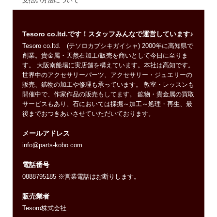
支払い方法について
Tesoro co.ltd.です！スタッフみんなで運営しています♪
Tesoro co.ltd. (テソロカブシキガイシャ) 2000年に高知県で
創業。貴金属・天然石加工/販売を商いとして今日に至りま
す。 大阪南船場に実店舗を構えています。本社は高知です。
世界中のアクセサリーパーツ、アクセサリー・ジュエリーの
販売、鉱物の加工や修理も承っています。 教室・レッスンも
開催中で、作家作品の販売もしてます。 鉱物・貴金属の買取
サービスもあり、石においては採掘～加工～処理・再生、最
後までおつきあいさせていただいております。
メールアドレス
info@parts-kobo.com
電話番号
0888795185 ※営業電話はお断りします。
販売業者
Tesoro株式会社