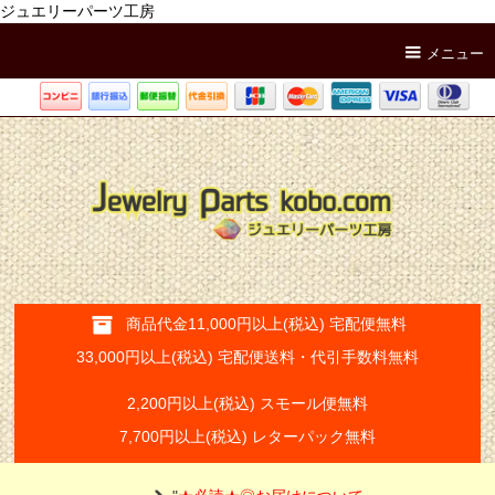
ジュエリーパーツ工房
メニュー
商品代金11,000円以上(税込) 宅配便無料
33,000円以上(税込) 宅配便送料・代引手数料無料
2,200円以上(税込) スモール便無料
7,700円以上(税込) レターパック無料