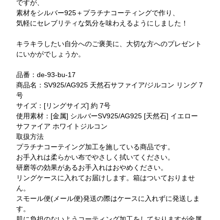
ですが、
素材をシルバー925＋プラチナコーティングで作り、
気軽にセレブリティな気分を味わえるようにしました！
キラキラしたい自分へのご褒美に、大切な方へのプレゼント
にいかがでしょうか。
品番：de-93-bu-17
商品名：SV925/AG925 天然石サファイア/ジルコン リング 7
号
サイズ：[リングサイズ] 約 7号
使用素材：[金属] シルバーSV925/AG925 [天然石] イエロー
サファイア ホワイトジルコン
取扱方法
プラチナコーテイング加工を施している商品です。
お手入れは柔らかい布でやさしく拭いてください。
研磨等の効果があるお手入れはおやめください。
リングケースに入れてお届けします。箱はついておりませ
ん。
スモール便(メール便)発送の際はケースに入れずに発送しま
す。
肌に負担のないようコーティング加工をしておりますが金属