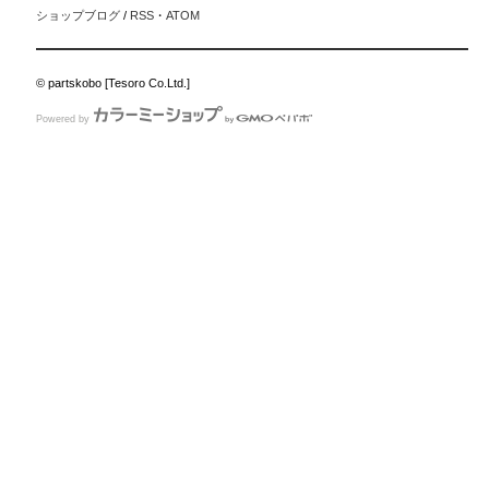
ショップブログ
/
RSS
・
ATOM
© partskobo [Tesoro Co.Ltd.]
Powered by