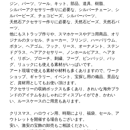
ジン、パーツ、ツール、キット、部品、道具、樹脂、
シルバーアクセサリー作りに必要な、シルバーチェーン、シ
ルバービーズ、チェコビーズ、シルバーパーツ、
天然石アクセサリー作りに必要な、天然石ビーズ、天然石パ
ーツ、
他にもストラップ作りや、スマホケースやデコ用商品、オリ
ジナルのタッセル、チョーカー、フリンジ、ハーバリウム、
ボタン、ヘアゴム、フック、リース、オーナメント、ステン
ドグラス、ヘアアクセサリー、ノンホールピアス、ヘアタ
イ、リボン、ブローチ、刺繍、フープ、ピンバッジ、バッ
グ、リュックにも使える素材がいっぱいです。
アート現場で使える素材や材料も多くありますので、ワーク
ショップ、ギャラリー、イベント、宝探し用の備品、景品な
ど、資材用としてもお使い頂けます。
アクセサリーの収納ボックスも多くあり、きれいな海外ブラ
ンドのアイテムをおしゃれにディスプレイができ、かわい
い、ルースケースのご用意もあります。
クリスマス、ハロウィン用、時期により、福袋、セール、ア
ウトレットを開催する場合もございます。
安い、激安の宝飾の卸売もご相談ください。