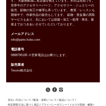
す。 大阪南船場に実店舗を構えています。本社は高知です。
世界中のアクセサリーパーツ、アクセサリー・ジュエリーの
販売、鉱物の加工や修理も承っています。 教室・レッスンも
開催中で、作家作品の販売もしてます。 鉱物・貴金属の買取
サービスもあり、石においては採掘～加工～処理・再生、最
後までおつきあいさせていただいております。
メールアドレス
info@parts-kobo.com
電話番号
0888795185 ※営業電話はお断りします。
販売業者
Tesoro株式会社
支払い方法について
/
配送・送料について
/
返品について
/
特定商取引法に基づく表記
/
プライバシーポリシー
/
メルマガ登録・解除
/