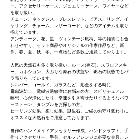
ー、アクセサリーケース、ジュエリーケース、ワイヤーなど
を取り扱い、
チェーン、ネックレス、ブレスレット、ピアス、リング、イ
ヤリング、チャーム、レザーコード、などのアイテムを取り
揃えています。
アンティーク、花、星、ヴィンテージ風柄、等の雑貨にも合
わせやすく、セット商品やオリジナルの作家作品など、新
作、春、夏、秋、冬、一点物など多数ご用意しております。
人気の天然石も多く取り扱い、ルース(裸石)、スワロフスキ
ー、カボション、大ぶりな原石の状態や、鉱石の状態でもバ
ラ売りをしています。
シルバー、ゴールド、ガラスなど、彫金をする時に、
電磁波防止、電磁波過敏症にお悩みの方、スピリチュアル、
瞑想、心が浄化したり、幸運を引き寄せたりするようなパワ
ーストーン、タンブルをお探しの方、
ヒーリング効果、癒し効果、誕生石、ご縁のお守り変わりに
オススメな天然石をご用意しております。
自作のハンドメイドアクセサリー作成、ハンドクラフト、手
作りアクセサリー、手芸、セルフアレンジに必要な金具、レ