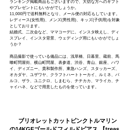
ランキング掲載商品もございますので、大切な方へのギフト
やプレゼントにもいかがでしょうか。
11,000円で送料無料となり、メール便の対応もしています。
レディース(女性用)、メンズ(男性用)、キッズ(子供用)を対象
としております。
結婚式、二次会など、ママコーデに。インスタ映えし、ディ
スプレイ、インスタ背景、ウェディング用にもいかがでしょ
うか？
商品撮影で使っている備品には、浅草橋、日暮里、蔵前、馬
喰町問屋街、横山町問屋、表参道、渋谷、青山、銀座、ハワ
イ、ディズニー、貴和製作所、東急ハンズ、スタッカーズ、
オカダヤ、ユザワヤ、クラフトハートトーカイ、ルミネ、パ
ルコ、ザラ、ユニクロ、しまむら、チチカカ、マライカ、チ
ャイハネ、などで用意したものを使っています。
ブリオレットカットピンクトルマリン
の14KGFゴールドフィルドピアス 【treas