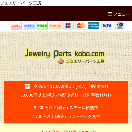
ジュエリーパーツ工房
メニュー
商品代金11,000円以上(税込) 宅配便無料
33,000円以上(税込) 宅配便送料・代引手数料無料
2,200円以上(税込) スモール便無料
7,700円以上(税込) レターパック無料