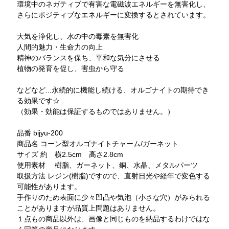
環境中のネガティブで有害な電磁波エネルギーを無害化し、
さらにポジティブなエネルギーに変換するとされています。
大気を浄化し、水の中の毒素を無害化
人間的魅力・生命力の向上
精神のバランスを保ち、平和な気分にさせる
植物の発育を促し、害虫から守る
などなど...永続的に機能し続ける、オルゴナイトの期待でき
る効果です☆
（効果・効能は保証するものではありません。）
品番 bijyu-200
商品名 コーン型オルゴナイトチャーム/ガーネット
サイズ 約 横2.5cm 高さ2.8cm
使用素材 樹脂、ガーネット、銅、水晶、メタルパーツ
取扱方法 レジン(樹脂)ですので、直射日光や経年で変色する
可能性があります。
手作りのため表面に少々凹凸や気泡（小さな穴）がみられる
ことがありますが品質上問題はありません。
１点もの商品以外は、画像と同じものを納品するわけではな