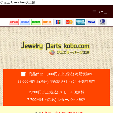
ジュエリーパーツ工房
メニュー
商品代金11,000円以上(税込) 宅配便無料
33,000円以上(税込) 宅配便送料・代引手数料無料
2,200円以上(税込) スモール便無料
7,700円以上(税込) レターパック無料