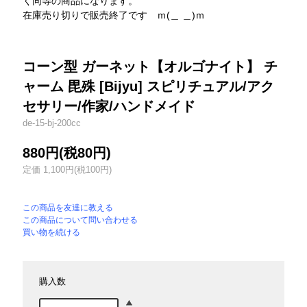
く同等の商品になります。
在庫売り切りで販売終了です ｍ(＿ ＿)ｍ
コーン型 ガーネット【オルゴナイト】 チ
ャーム 毘殊 [Bijyu] スピリチュアル/アク
セサリー/作家/ハンドメイド
de-15-bj-200cc
880円(税80円)
定価 1,100円(税100円)
この商品を友達に教える
この商品について問い合わせる
買い物を続ける
購入数