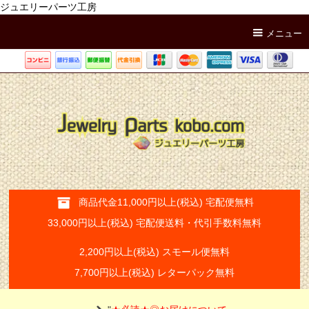
ジュエリーパーツ工房
メニュー
商品代金11,000円以上(税込) 宅配便無料
33,000円以上(税込) 宅配便送料・代引手数料無料
2,200円以上(税込) スモール便無料
7,700円以上(税込) レターパック無料