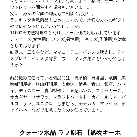
クリスマス、ハロウィン用、時期により、福袋、セール、ア
ウトレットを開催する場合もございます。
安い、激安の宝飾の卸売もご相談ください。
ランキング掲載商品もございますので、大切な方へのギフト
やプレゼントにもいかがでしょうか。
11000円で送料無料となり、メール便の対応もしています。
レディース(女性用)、メンズ(男性用)、キッズ(子供用)を対象
としております。
結婚式、二次会など、ママコーデに。インスタ映えし、ディ
スプレイ、インスタ背景、ウェディング用にもいかがでしょ
うか？
商品撮影で使っている備品には、浅草橋、日暮里、蔵前、馬
喰町問屋街、横山町問屋、表参道、渋谷、青山、銀座、ハワ
イ、ディズニー、貴和製作所、東急ハンズ、スタッカーズ、
オカダヤ、ユザワヤ、クラフトハートトーカイ、ルミネ、パ
ルコ、ザラ、ユニクロ、しまむら、チチカカ、マライカ、チ
ャイハネ、などで用意したものを使っています。
クォーツ水晶 ラフ原石 【鉱物キーホ