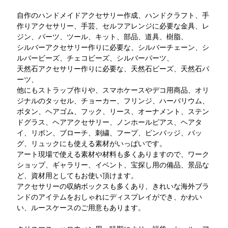
自作のハンドメイドアクセサリー作成、ハンドクラフト、手
作りアクセサリー、手芸、セルフアレンジに必要な金具、レ
ジン、パーツ、ツール、キット、部品、道具、樹脂、
シルバーアクセサリー作りに必要な、シルバーチェーン、シ
ルバービーズ、チェコビーズ、シルバーパーツ、
天然石アクセサリー作りに必要な、天然石ビーズ、天然石パ
ーツ、
他にもストラップ作りや、スマホケースやデコ用商品、オリ
ジナルのタッセル、チョーカー、フリンジ、ハーバリウム、
ボタン、ヘアゴム、フック、リース、オーナメント、ステン
ドグラス、ヘアアクセサリー、ノンホールピアス、ヘアタ
イ、リボン、ブローチ、刺繍、フープ、ピンバッジ、バッ
グ、リュックにも使える素材がいっぱいです。
アート現場で使える素材や材料も多くありますので、ワーク
ショップ、ギャラリー、イベント、宝探し用の備品、景品な
ど、資材用としてもお使い頂けます。
アクセサリーの収納ボックスも多くあり、きれいな海外ブラ
ンドのアイテムをおしゃれにディスプレイができ、かわい
い、ルースケースのご用意もあります。