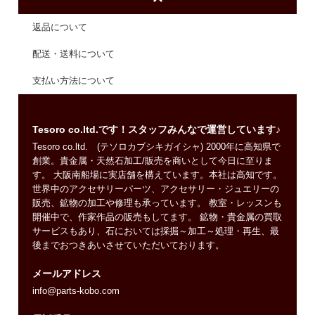
返品について
配送・送料について
支払い方法について
Tesoro co.ltd.です！スタッフみんなで運営しています♪
Tesoro co.ltd. (テソロカブシキガイシャ) 2000年に高知県で
創業。貴金属・天然石加工/販売を商いとして今日に至りま
す。 大阪南船場に実店舗を構えています。本社は高知です。
世界中のアクセサリーパーツ、アクセサリー・ジュエリーの
販売、鉱物の加工や修理も承っています。 教室・レッスンも
開催中で、作家作品の販売もしてます。 鉱物・貴金属の買取
サービスもあり、石においては採掘～加工～処理・再生、最
後までおつきあいさせていただいております。
メールアドレス
info@parts-kobo.com