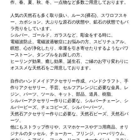
作、春、夏、秋、冬、一点物など多数ご用意しております。
人気の天然石も多く取り扱い、ルース(裸石)、スワロフスキ
ー、カボション、大ぶりな原石の状態や、鉱石の状態でもバ
ラ売りをしています。
シルバー、ゴールド、ガラスなど、彫金をする時に、
電磁波防止、電磁波過敏症にお悩みの方、スピリチュアル、
瞑想、心が浄化したり、幸運を引き寄せたりするようなパワ
ーストーン、タンブルをお探しの方、
ヒーリング効果、癒し効果、誕生石、ご縁のお守り変わりに
オススメな天然石をご用意しております。
自作のハンドメイドアクセサリー作成、ハンドクラフト、手
作りアクセサリー、手芸、セルフアレンジに必要な金具、レ
ジン、パーツ、ツール、キット、部品、道具、樹脂、
シルバーアクセサリー作りに必要な、シルバーチェーン、シ
ルバービーズ、チェコビーズ、シルバーパーツ、
天然石アクセサリー作りに必要な、天然石ビーズ、天然石パ
ーツ、
他にもストラップ作りや、スマホケースやデコ用商品、オリ
ジナルのタッセル、チョーカー、フリンジ、ハーバリウム、