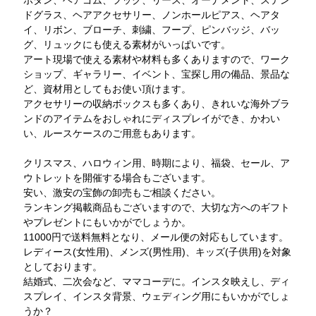
ボタン、ヘアゴム、フック、リース、オーナメント、ステン
ドグラス、ヘアアクセサリー、ノンホールピアス、ヘアタ
イ、リボン、ブローチ、刺繍、フープ、ピンバッジ、バッ
グ、リュックにも使える素材がいっぱいです。
アート現場で使える素材や材料も多くありますので、ワーク
ショップ、ギャラリー、イベント、宝探し用の備品、景品な
ど、資材用としてもお使い頂けます。
アクセサリーの収納ボックスも多くあり、きれいな海外ブラ
ンドのアイテムをおしゃれにディスプレイができ、かわい
い、ルースケースのご用意もあります。
クリスマス、ハロウィン用、時期により、福袋、セール、ア
ウトレットを開催する場合もございます。
安い、激安の宝飾の卸売もご相談ください。
ランキング掲載商品もございますので、大切な方へのギフト
やプレゼントにもいかがでしょうか。
11000円で送料無料となり、メール便の対応もしています。
レディース(女性用)、メンズ(男性用)、キッズ(子供用)を対象
としております。
結婚式、二次会など、ママコーデに。インスタ映えし、ディ
スプレイ、インスタ背景、ウェディング用にもいかがでしょ
うか？