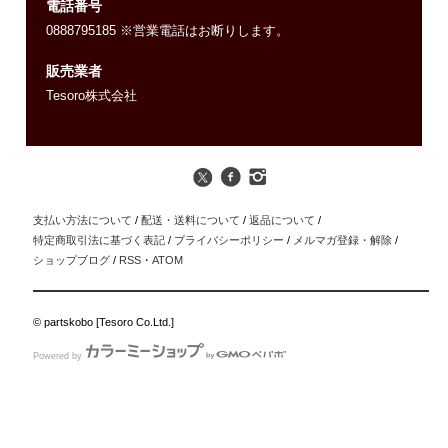
電話番号
0888795185 ※営業電話はお断りします。
販売業者
Tesoro株式会社
支払い方法について
/
配送・送料について
/
返品について
/
特定商取引法に基づく表記
/
プライバシーポリシー
/
メルマガ登録・解除
/
ショップブログ
/
RSS
・
ATOM
© partskobo [Tesoro Co.Ltd.]
Powered by