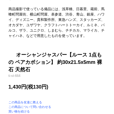
商品撮影で使っている備品には、浅草橋、日暮里、蔵前、馬
喰町問屋街、横山町問屋、表参道、渋谷、青山、銀座、ハワ
イ、ディズニー、貴和製作所、東急ハンズ、スタッカーズ、
オカダヤ、ユザワヤ、クラフトハートトーカイ、ルミネ、パ
ルコ、ザラ、ユニクロ、しまむら、チチカカ、マライカ、チ
ャイハネ、などで用意したものを使っています。
オーシャンジャスパー【ルース 1点も
の ペアカボション】 約30x21.5x5mm 裸
石 天然石
ti-st-664
1,430円(税130円)
この商品を友達に教える
この商品について問い合わせる
買い物を続ける