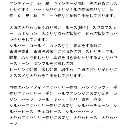
アンティーク、花、星、ヴィンテージ風柄、等の雑貨にも合
わせやすく、セット商品やオリジナルの作家作品など、新
作、春、夏、秋、冬、一点物など多数ご用意しております。
人気の天然石も多く取り扱い、ルース(裸石)、スワロフスキ
ー、カボション、大ぶりな原石の状態や、鉱石の状態でもバ
ラ売りをしています。
シルバー、ゴールド、ガラスなど、彫金をする時に、
電磁波防止、電磁波過敏症にお悩みの方、スピリチュアル、
瞑想、心が浄化したり、幸運を引き寄せたりするようなパワ
ーストーン、タンブルをお探しの方、
ヒーリング効果、癒し効果、誕生石、ご縁のお守り変わりに
オススメな天然石をご用意しております。
自作のハンドメイドアクセサリー作成、ハンドクラフト、手
作りアクセサリー、手芸、セルフアレンジに必要な金具、レ
ジン、パーツ、ツール、キット、部品、道具、樹脂、
シルバーアクセサリー作りに必要な、シルバーチェーン、シ
ルバービーズ、チェコビーズ、シルバーパーツ、
天然石アクセサリー作りに必要な、天然石ビーズ、天然石パ
ーツ、