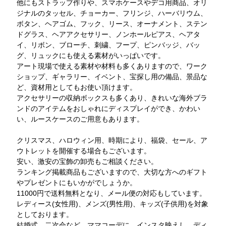
他にもストラップ作りや、スマホケースやデコ用商品、オリ
ジナルのタッセル、チョーカー、フリンジ、ハーバリウム、
ボタン、ヘアゴム、フック、リース、オーナメント、ステン
ドグラス、ヘアアクセサリー、ノンホールピアス、ヘアタ
イ、リボン、ブローチ、刺繍、フープ、ピンバッジ、バッ
グ、リュックにも使える素材がいっぱいです。
アート現場で使える素材や材料も多くありますので、ワーク
ショップ、ギャラリー、イベント、宝探し用の備品、景品な
ど、資材用としてもお使い頂けます。
アクセサリーの収納ボックスも多くあり、きれいな海外ブラ
ンドのアイテムをおしゃれにディスプレイができ、かわい
い、ルースケースのご用意もあります。
クリスマス、ハロウィン用、時期により、福袋、セール、ア
ウトレットを開催する場合もございます。
安い、激安の宝飾の卸売もご相談ください。
ランキング掲載商品もございますので、大切な方へのギフト
やプレゼントにもいかがでしょうか。
11000円で送料無料となり、メール便の対応もしています。
レディース(女性用)、メンズ(男性用)、キッズ(子供用)を対象
としております。
結婚式、二次会など、ママコーデに。インスタ映えし、ディ