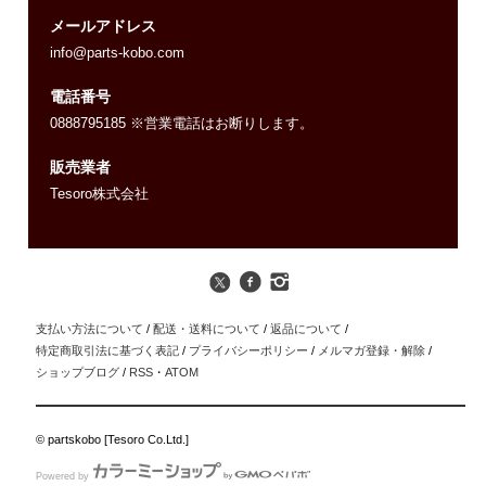
メールアドレス
info@parts-kobo.com
電話番号
0888795185 ※営業電話はお断りします。
販売業者
Tesoro株式会社
支払い方法について
/
配送・送料について
/
返品について
/
特定商取引法に基づく表記
/
プライバシーポリシー
/
メルマガ登録・解除
/
ショップブログ
/
RSS
・
ATOM
© partskobo [Tesoro Co.Ltd.]
Powered by