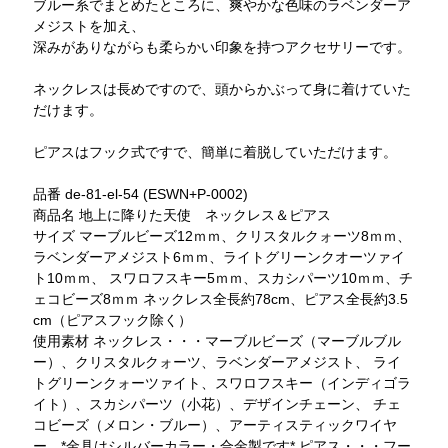
ブルー系でまとめたところに、爽やかな色味のラベンダーア
メジストを加え、
深みがありながらも柔らかい印象を持つアクセサリーです。
ネックレスは長めですので、頭からかぶって身に着けていた
だけます。
ピアスはフック式ですで、簡単に着脱していただけます。
品番 de-81-el-54 (ESWN+P-0002)
商品名 地上に降りた天使 ネックレス＆ピアス
サイズ マーブルビーズ12ｍｍ、クリスタルクォーツ8ｍｍ、
ラベンダーアメジスト6ｍｍ、ライトグリーンクオーツァイ
ト10ｍｍ、 スワロフスキー5ｍｍ、スカシパーツ10ｍｍ、チ
ェコビーズ8ｍｍ ネックレス全長約78cm、ピアス全長約3.5
cm（ピアスフック除く）
使用素材 ネックレス・・・マーブルビーズ（マーブルブル
ー）、クリスタルクォーツ、ラベンダーアメジスト、 ライ
トグリーンクォーツァイト、スワロフスキー（インディゴラ
イト）、スカシパーツ（小花）、デザインチェーン、 チェ
コビーズ（メロン・ブルー）、アーティスティックワイヤ
ー *金具はシルバーカラー・合金製です* ピアス・・・フー