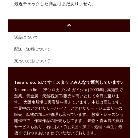
最近チェックした商品はまだありません。
返品について
配送・送料について
支払い方法について
Tesoro co.ltd.です！スタッフみんなで運営しています♪
Tesoro co.ltd. (テソロカブシキガイシャ) 2000年に高知県で
創業。貴金属・天然石加工/販売を商いとして今日に至りま
す。 大阪南船場に実店舗を構えています。本社は高知です。
世界中のアクセサリーパーツ、アクセサリー・ジュエリーの
販売、鉱物の加工や修理も承っています。 教室・レッスンも
開催中で、作家作品の販売もしてます。 鉱物・貴金属の買取
サービスもあり、石においては採掘～加工～処理・再生、最
後までおつきあいさせていただいております。