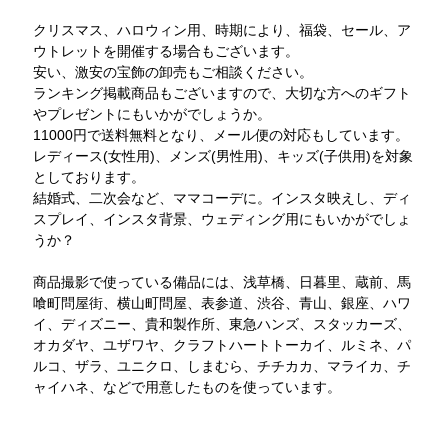
クリスマス、ハロウィン用、時期により、福袋、セール、ア
ウトレットを開催する場合もございます。
安い、激安の宝飾の卸売もご相談ください。
ランキング掲載商品もございますので、大切な方へのギフト
やプレゼントにもいかがでしょうか。
11000円で送料無料となり、メール便の対応もしています。
レディース(女性用)、メンズ(男性用)、キッズ(子供用)を対象
としております。
結婚式、二次会など、ママコーデに。インスタ映えし、ディ
スプレイ、インスタ背景、ウェディング用にもいかがでしょ
うか？
商品撮影で使っている備品には、浅草橋、日暮里、蔵前、馬
喰町問屋街、横山町問屋、表参道、渋谷、青山、銀座、ハワ
イ、ディズニー、貴和製作所、東急ハンズ、スタッカーズ、
オカダヤ、ユザワヤ、クラフトハートトーカイ、ルミネ、パ
ルコ、ザラ、ユニクロ、しまむら、チチカカ、マライカ、チ
ャイハネ、などで用意したものを使っています。