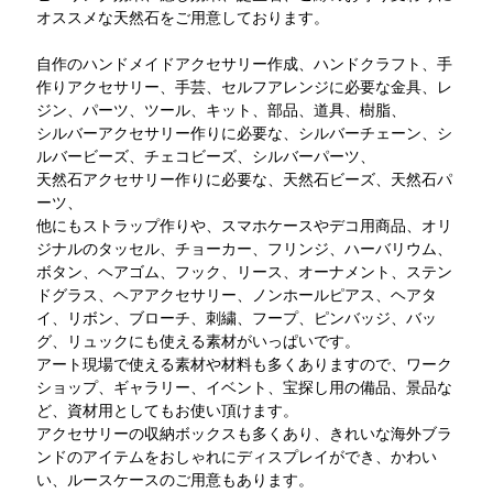
オススメな天然石をご用意しております。
自作のハンドメイドアクセサリー作成、ハンドクラフト、手
作りアクセサリー、手芸、セルフアレンジに必要な金具、レ
ジン、パーツ、ツール、キット、部品、道具、樹脂、
シルバーアクセサリー作りに必要な、シルバーチェーン、シ
ルバービーズ、チェコビーズ、シルバーパーツ、
天然石アクセサリー作りに必要な、天然石ビーズ、天然石パ
ーツ、
他にもストラップ作りや、スマホケースやデコ用商品、オリ
ジナルのタッセル、チョーカー、フリンジ、ハーバリウム、
ボタン、ヘアゴム、フック、リース、オーナメント、ステン
ドグラス、ヘアアクセサリー、ノンホールピアス、ヘアタ
イ、リボン、ブローチ、刺繍、フープ、ピンバッジ、バッ
グ、リュックにも使える素材がいっぱいです。
アート現場で使える素材や材料も多くありますので、ワーク
ショップ、ギャラリー、イベント、宝探し用の備品、景品な
ど、資材用としてもお使い頂けます。
アクセサリーの収納ボックスも多くあり、きれいな海外ブラ
ンドのアイテムをおしゃれにディスプレイができ、かわい
い、ルースケースのご用意もあります。