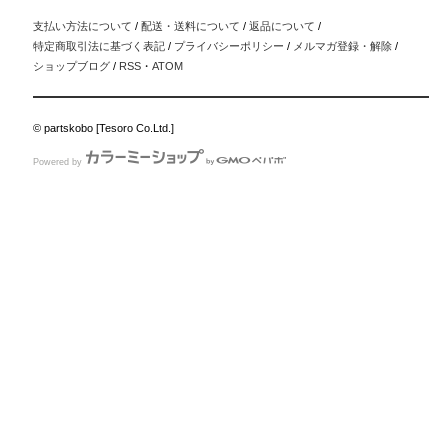
支払い方法について
/
配送・送料について
/
返品について
/
特定商取引法に基づく表記
/
プライバシーポリシー
/
メルマガ登録・解除
/
ショップブログ
/
RSS
・
ATOM
© partskobo [Tesoro Co.Ltd.]
Powered by