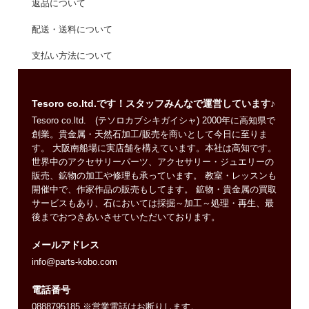
返品について
配送・送料について
支払い方法について
Tesoro co.ltd.です！スタッフみんなで運営しています♪
Tesoro co.ltd. (テソロカブシキガイシャ) 2000年に高知県で
創業。貴金属・天然石加工/販売を商いとして今日に至りま
す。 大阪南船場に実店舗を構えています。本社は高知です。
世界中のアクセサリーパーツ、アクセサリー・ジュエリーの
販売、鉱物の加工や修理も承っています。 教室・レッスンも
開催中で、作家作品の販売もしてます。 鉱物・貴金属の買取
サービスもあり、石においては採掘～加工～処理・再生、最
後までおつきあいさせていただいております。
メールアドレス
info@parts-kobo.com
電話番号
0888795185 ※営業電話はお断りします。