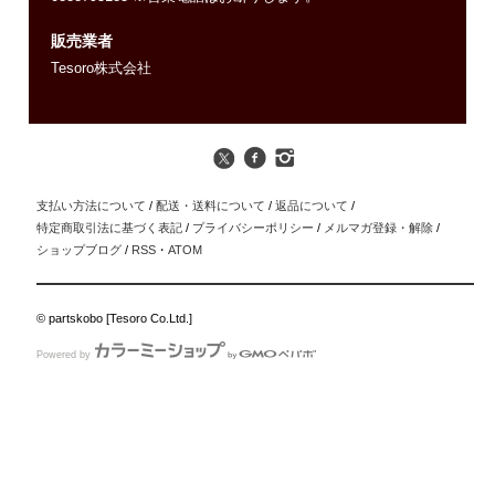
販売業者
Tesoro株式会社
支払い方法について
/
配送・送料について
/
返品について
/
特定商取引法に基づく表記
/
プライバシーポリシー
/
メルマガ登録・解除
/
ショップブログ
/
RSS
・
ATOM
© partskobo [Tesoro Co.Ltd.]
Powered by