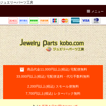
ジュエリーパーツ工房
メニュー
商品代金11,000円以上(税込) 宅配便無料
33,000円以上(税込) 宅配便送料・代引手数料無料
2,200円以上(税込) スモール便無料
7,700円以上(税込) レターパック無料