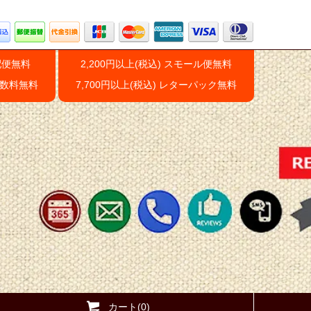
配便無料
2,200円以上(税込) スモール便無料
手数料無料
7,700円以上(税込) レターパック無料
カート(0)