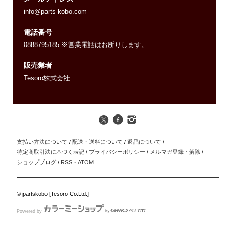
info@parts-kobo.com
電話番号
0888795185 ※営業電話はお断りします。
販売業者
Tesoro株式会社
支払い方法について
/
配送・送料について
/
返品について
/
特定商取引法に基づく表記
/
プライバシーポリシー
/
メルマガ登録・解除
/
ショップブログ
/
RSS
・
ATOM
© partskobo [Tesoro Co.Ltd.]
Powered by