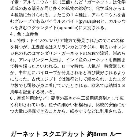
イ素・アルミニウム・鉄（三価）など「ガーネット」は化学
式成のある部分が同じ多くの鉱物の総称で、化学成分から１
４種類に分けられる。またこの１４種は、アルミニウムを含
むグループであるパイラルスパイト(pyralspite)と、カルシウ
ムを含むウグランダイト(ugrandite)に大別される。
4．色：血赤色
5．特徴：ドイツのババリア地方で発見されたのでこの名称
を持つが、主要産地はスリランカとブラジル。明るいオレン
ジ色のものはマンダリン・ガーネットの名称で流通。崇めら
れ、アレキサンダー大王は、インド産のガーネットを自国ま
で持ち帰ったといわれる。ローマ時代、人気が一時衰退した
が、中世期にパイロープが発見されると再び愛好されるよう
になった。古代エジプトでは護符として崇められ、またユダ
ヤ教でも司祭が身に着けていたとされる。欧米では結婚１８
周年を記念する祝い石。
6．産業的用途など：硬度の高さから工業用研磨剤として広
く利用されている。粒子の細かい柘榴石は、比較的安価にか
つ大量に採掘できることから、紙やすりなどに利用される。
ガーネット スクエアカット 約8mm ルー