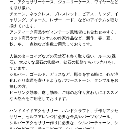
ー、アクセサリーケース、ジュエリーケース、ワイヤーなど
を取り扱い、
チェーン、ネックレス、ブレスレット、ピアス、リング、イ
ヤリング、チャーム、レザーコード、などのアイテムを取り
揃えています。
アンティーク商品やヴィンテージ風雑貨にも合わせやすく、
セット商品やオリジナルの作家作品など、新作、春、夏、
秋、冬、一点物など多数ご用意しております。
人気のターコイズなどの天然石も多く取り扱い、ルース(裸
石)、大ぶりな原石の状態や、鉱石の状態でもバラ売りをし
ています。
シルバー、ゴールド、ガラスなど、彫金をする時に、心が浄
化したり幸運を寄せるようなパワーストーン、タンブルをお
探しの方、
ヒーリング効果、癒し効果、ご縁のお守り変わりにオススメ
な天然石をご用意しております。
ハンドメイドアクセサリー、ハンドクラフト、手作りアクセ
サリー、セルフアレンジに必要な金具やパーツやツール、
シルバーアクセサリー作りに必要な、シルバーチェーン、シ
ルバービーズ、チェコビーズ、シルバーパーツ、