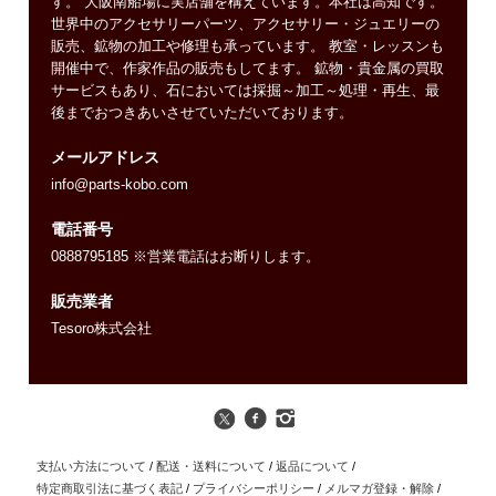
す。 大阪南船場に実店舗を構えています。本社は高知です。
世界中のアクセサリーパーツ、アクセサリー・ジュエリーの
販売、鉱物の加工や修理も承っています。 教室・レッスンも
開催中で、作家作品の販売もしてます。 鉱物・貴金属の買取
サービスもあり、石においては採掘～加工～処理・再生、最
後までおつきあいさせていただいております。
メールアドレス
info@parts-kobo.com
電話番号
0888795185 ※営業電話はお断りします。
販売業者
Tesoro株式会社
支払い方法について
/
配送・送料について
/
返品について
/
特定商取引法に基づく表記
/
プライバシーポリシー
/
メルマガ登録・解除
/