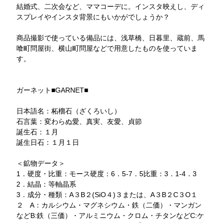
結婚式、二次会など、ママコーデに。インスタ映えし、ディ
スプレイやインスタ背景にもいかがでしょうか？
商品撮影で使っている備品には、浅草橋、日暮里、蔵前、馬
喰町問屋街、横山町問屋などで用意したものを使っていま
す。
ガーネット■GARNET■
日本語名：柘榴石（ざくろいし）
石言葉：変わらぬ愛、真実、友愛、貞節
誕生石：１月
誕生日石：１月１日
＜鉱物データ＞
1．硬度・比重：モース硬度：6．5-7．5比重：3．1-4．3
2．結晶：等軸晶系
3．成分・種類：A３B２(SiO４)３または、A３B２C３O１
２ A：カルシウム・マグネシウム・鉄（二価）・マンガン
などB:鉄（三価）・アルミニウム・クロム・チタンなどC:ケ