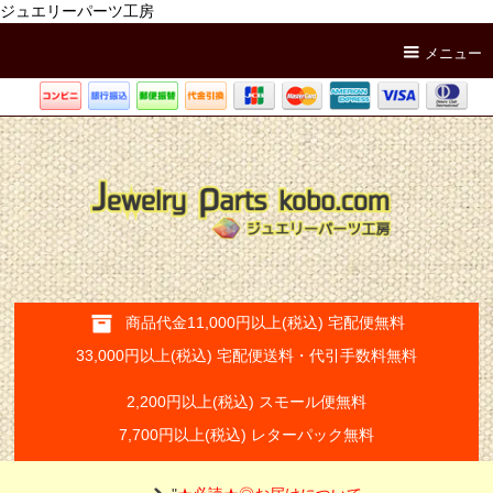
ジュエリーパーツ工房
メニュー
商品代金11,000円以上(税込) 宅配便無料
33,000円以上(税込) 宅配便送料・代引手数料無料
2,200円以上(税込) スモール便無料
7,700円以上(税込) レターパック無料