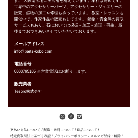
す。 大阪南船場に実店舗を構えています。本社は高知です。
世界中のアクセサリーパーツ、アクセサリー・ジュエリーの
販売、鉱物の加工や修理も承っています。 教室・レッスンも
開催中で、作家作品の販売もしてます。 鉱物・貴金属の買取
サービスもあり、石においては採掘～加工～処理・再生、最
後までおつきあいさせていただいております。
メールアドレス
info@parts-kobo.com
電話番号
0888795185 ※営業電話はお断りします。
販売業者
Tesoro株式会社
支払い方法について
/
配送・送料について
/
返品について
/
特定商取引法に基づく表記
/
プライバシーポリシー
/
メルマガ登録・解除
/