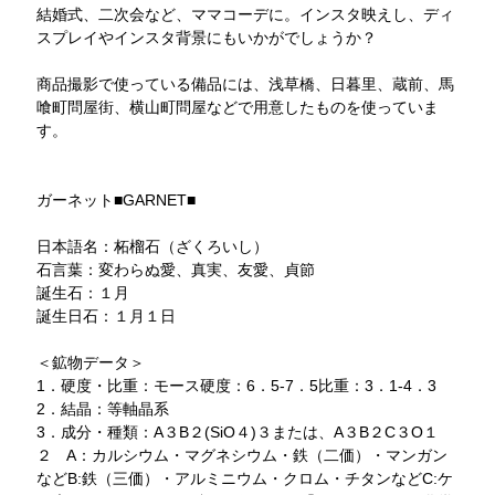
結婚式、二次会など、ママコーデに。インスタ映えし、ディ
スプレイやインスタ背景にもいかがでしょうか？
商品撮影で使っている備品には、浅草橋、日暮里、蔵前、馬
喰町問屋街、横山町問屋などで用意したものを使っていま
す。
ガーネット■GARNET■
日本語名：柘榴石（ざくろいし）
石言葉：変わらぬ愛、真実、友愛、貞節
誕生石：１月
誕生日石：１月１日
＜鉱物データ＞
1．硬度・比重：モース硬度：6．5-7．5比重：3．1-4．3
2．結晶：等軸晶系
3．成分・種類：A３B２(SiO４)３または、A３B２C３O１
２ A：カルシウム・マグネシウム・鉄（二価）・マンガン
などB:鉄（三価）・アルミニウム・クロム・チタンなどC:ケ