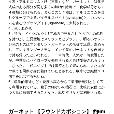
イ素・アルミニウム・鉄（三価）など「ガーネット」は化学
式成のある部分が同じ多くの鉱物の総称で、化学成分から１
４種類に分けられる。またこの１４種は、アルミニウムを含
むグループであるパイラルスパイト(pyralspite)と、カルシウ
ムを含むウグランダイト(ugrandite)に大別される。
4．色：血赤色
5．特徴：ドイツのババリア地方で発見されたのでこの名称
を持つが、主要産地はスリランカとブラジル。明るいオレン
ジ色のものはマンダリン・ガーネットの名称で流通。崇めら
れ、アレキサンダー大王は、インド産のガーネットを自国ま
で持ち帰ったといわれる。ローマ時代、人気が一時衰退した
が、中世期にパイロープが発見されると再び愛好されるよう
になった。古代エジプトでは護符として崇められ、またユダ
ヤ教でも司祭が身に着けていたとされる。欧米では結婚１８
周年を記念する祝い石。
6．産業的用途など：硬度の高さから工業用研磨剤として広
く利用されている。粒子の細かい柘榴石は、比較的安価にか
つ大量に採掘できることから、紙やすりなどに利用される。
ガーネット 【ラウンドカボション】 約6m