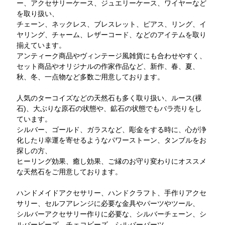
ー、アクセサリーケース、ジュエリーケース、ワイヤーなど
を取り扱い、
チェーン、ネックレス、ブレスレット、ピアス、リング、イ
ヤリング、チャーム、レザーコード、などのアイテムを取り
揃えています。
アンティーク商品やヴィンテージ風雑貨にも合わせやすく、
セット商品やオリジナルの作家作品など、新作、春、夏、
秋、冬、一点物など多数ご用意しております。
人気のターコイズなどの天然石も多く取り扱い、ルース(裸
石)、大ぶりな原石の状態や、鉱石の状態でもバラ売りをし
ています。
シルバー、ゴールド、ガラスなど、彫金をする時に、心が浄
化したり幸運を寄せるようなパワーストーン、タンブルをお
探しの方、
ヒーリング効果、癒し効果、ご縁のお守り変わりにオススメ
な天然石をご用意しております。
ハンドメイドアクセサリー、ハンドクラフト、手作りアクセ
サリー、セルフアレンジに必要な金具やパーツやツール、
シルバーアクセサリー作りに必要な、シルバーチェーン、シ
ルバービーズ、チェコビーズ、シルバーパーツ、