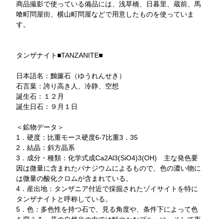
商品撮影で使っている備品には、浅草橋、日暮里、蔵前、馬
喰町問屋街、横山町問屋などで用意したものを使っていま
す。
タンザナイト■TANZANITE■
日本語名：黝簾石（ゆうれんせき）
石言葉：誇り高き人、冷静、空想
誕生石：１２月
誕生日石：９月１日
＜鉱物データ＞
1．硬度：比重モース硬度6-7比重3．35
2．結晶：斜方晶系
3．成分・種類：化学式成Ca2Al3(SiO4)3(OH) 主な発色要
因は微量に含まれたバナジウムによるもので、色の濃い物に
は微量の酸化クロムが含まれている。
4．産出地：タンザニア付近で採掘されたゾイサイトを特に
タンザナイトと呼称している。
5．色：多色性を持つ石で、見る角度や、条件下によって色