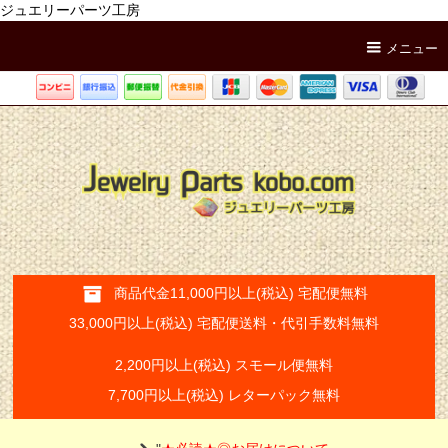
ジュエリーパーツ工房
メニュー
商品代金11,000円以上(税込) 宅配便無料
33,000円以上(税込) 宅配便送料・代引手数料無料
2,200円以上(税込) スモール便無料
7,700円以上(税込) レターパック無料