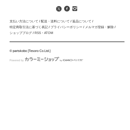
支払い方法について
/
配送・送料について
/
返品について
/
特定商取引法に基づく表記
/
プライバシーポリシー
/
メルマガ登録・解除
/
ショップブログ
/
RSS
・
ATOM
© partskobo [Tesoro Co.Ltd.]
Powered by