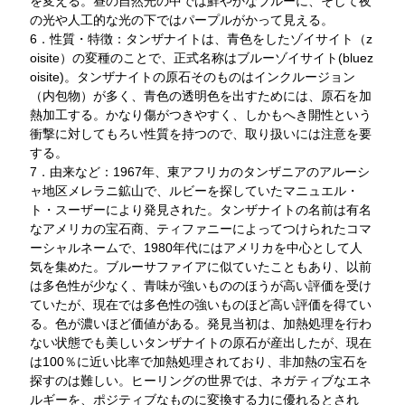
を変える。昼の自然光の中では鮮やかなブルーに、そして夜
の光や人工的な光の下ではパープルがかって見える。
6．性質・特徴：タンザナイトは、青色をしたゾイサイト（z
oisite）の変種のことで、正式名称はブルーゾイサイト(bluez
oisite)。タンザナイトの原石そのものはインクルージョン
（内包物）が多く、青色の透明色を出すためには、原石を加
熱加工する。かなり傷がつきやすく、しかもへき開性という
衝撃に対してもろい性質を持つので、取り扱いには注意を要
する。
7．由来など：1967年、東アフリカのタンザニアのアルーシ
ャ地区メレラニ鉱山で、ルビーを探していたマニュエル・
ト・スーザーにより発見された。タンザナイトの名前は有名
なアメリカの宝石商、ティファニーによってつけられたコマ
ーシャルネームで、1980年代にはアメリカを中心として人
気を集めた。ブルーサファイアに似ていたこともあり、以前
は多色性が少なく、青味が強いもののほうが高い評価を受け
ていたが、現在では多色性の強いものほど高い評価を得てい
る。色が濃いほど価値がある。発見当初は、加熱処理を行わ
ない状態でも美しいタンザナイトの原石が産出したが、現在
は100％に近い比率で加熱処理されており、非加熱の宝石を
探すのは難しい。ヒーリングの世界では、ネガティブなエネ
ルギーを、ポジティブなものに変換する力に優れるとされ