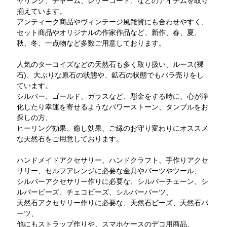
ヤリング、チャーム、レザーコード、などのアイテムを取り
揃えています。
アンティーク商品やヴィンテージ風雑貨にも合わせやすく、
セット商品やオリジナルの作家作品など、新作、春、夏、
秋、冬、一点物など多数ご用意しております。
人気のターコイズなどの天然石も多く取り扱い、ルース(裸
石)、大ぶりな原石の状態や、鉱石の状態でもバラ売りをし
ています。
シルバー、ゴールド、ガラスなど、彫金をする時に、心が浄
化したり幸運を寄せるようなパワーストーン、タンブルをお
探しの方、
ヒーリング効果、癒し効果、ご縁のお守り変わりにオススメ
な天然石をご用意しております。
ハンドメイドアクセサリー、ハンドクラフト、手作りアクセ
サリー、セルフアレンジに必要な金具やパーツやツール、
シルバーアクセサリー作りに必要な、シルバーチェーン、シ
ルバービーズ、チェコビーズ、シルバーパーツ、
天然石アクセサリー作りに必要な、天然石ビーズ、天然石パ
ーツ、
他にもストラップ作りや、スマホケースのデコ用商品、