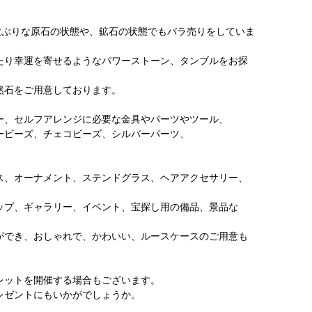
大ぶりな原石の状態や、鉱石の状態でもバラ売りをしていま
たり幸運を寄せるようなパワーストーン、タンブルをお探
然石をご用意しております。
ー、セルフアレンジに必要な金具やパーツやツール、
ービーズ、チェコビーズ、シルバーパーツ、
、
ス、オーナメント、ステンドグラス、ヘアアクセサリー、
ップ、ギャラリー、イベント、宝探し用の備品、景品な
ができ、おしゃれで、かわいい、ルースケースのご用意も
レットを開催する場合もございます。
レゼントにもいかがでしょうか。