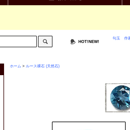
勾玉
作
HOT!NEW!
ホーム
>
ルース裸石 (天然石)