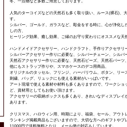
冬、一点物など多数ご用意しております。
人気のターコイズなどの天然石も多く取り扱い、ルース(裸石)、
す。
シルバー、ゴールド、ガラスなど、彫金をする時に、心が浄化し
しの方、
ヒーリング効果、癒し効果、ご縁のお守り変わりにオススメな天
ハンドメイドアクセサリー、ハンドクラフト、手作りアクセサリ
シルバーアクセサリー作りに必要な、シルバーチェーン、シルバ
天然石アクセサリー作りに必要な、天然石ビーズ、天然石パーツ
他にもストラップ作りや、スマホケースのデコ用商品、
オリジナルのタッセル、フリンジ、ハーバリウム、ボタン、リー
刺繍、バッグ、リュックにも使える素材がいっぱいです。
アート現場で使える素材や材料も多くありますので、ワークショ
ど、資材用としてもお使い頂けます。
アクセサリーの収納ボックスも多くあり、きれいなディスプレイ
あります。
クリスマス、ハロウィン用、時期により、福袋、セール、アウト
ランキング掲載商品もございますので、大切な方へのギフトやプ
11000円で送料無料となり、メール便の対応もしています。