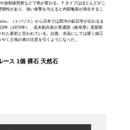
熱や放射線照射などで色が変わる。Ｆタイプはほとんどがこ
劈開性があり、強い衝撃を与えると内部亀裂が発生するこ
azos』（トパゾス）から日本では西洋の鉱石学が伝わるま
3年（1870年）、高木勘兵衛が美濃国（岐阜県）恵那郡
された最初と言われている。以後、水晶にしては硬く細工
うやく土地の者の注意を引くようになった。
ース 1個 裸石 天然石