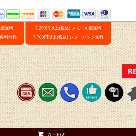
配便無料
2,200円以上(税込) スモール便無料
手数料無料
7,700円以上(税込) レターパック無料
カート(0)