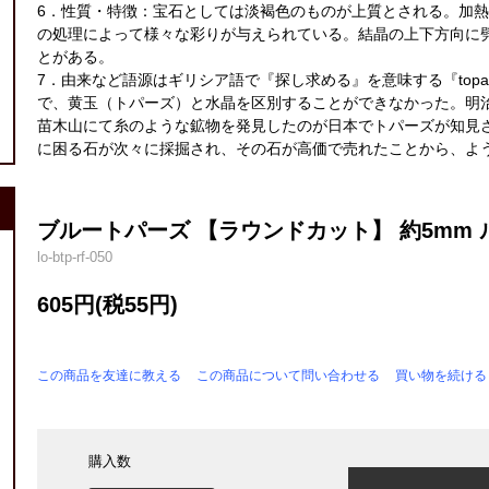
6．性質・特徴：宝石としては淡褐色のものが上質とされる。加
の処理によって様々な彩りが与えられている。結晶の上下方向に
とがある。
7．由来など語源はギリシア語で『探し求める』を意味する『top
で、黄玉（トパーズ）と水晶を区別することができなかった。明治
苗木山にて糸のような鉱物を発見したのが日本でトパーズが知見
に困る石が次々に採掘され、その石が高価で売れたことから、よ
ブルートパーズ 【ラウンドカット】 約5mm ル
lo-btp-rf-050
605円(税55円)
この商品を友達に教える
この商品について問い合わせる
買い物を続ける
購入数