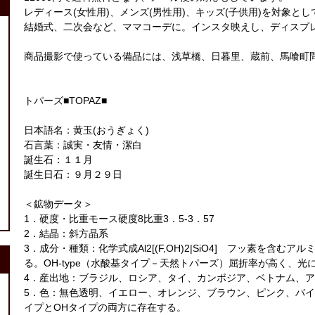
レディース(女性用)、メンズ(男性用)、キッズ(子供用)を対象と
結婚式、二次会など、ママコーデに。インスタ映えし、ディスプ
商品撮影で使っている備品には、浅草橋、日暮里、蔵前、馬喰町
トパーズ■TOPAZ■
日本語名：黄玉(おうぎょく)
石言葉：誠実・友情・潔白
誕生石：１１月
誕生日石：９月２９日
＜鉱物データ＞
1．硬度・比重モース硬度8比重3．5-3．57
2．結晶：斜方晶系
3．成分・種類：化学式成Al2[(F,OH)2|SiO4] フッ素を
る。OH-type（水酸基タイプ－天然トパーズ）屈折率が高く、
4．産出地：ブラジル、ロシア、タイ、カンボジア、ベトナム、
5．色：無色透明、イエロー、オレンジ、ブラウン、ピンク、バ
イプとOHタイプの両方に存在する。