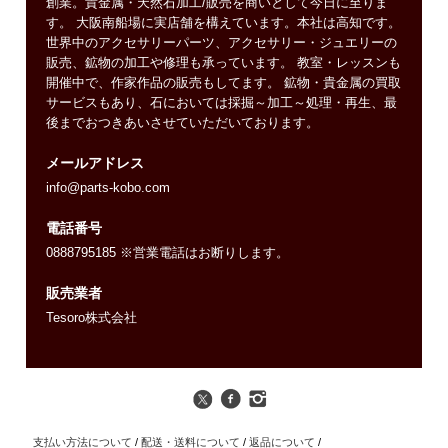
創業。貴金属・天然石加工/販売を商いとして今日に至りま
す。 大阪南船場に実店舗を構えています。本社は高知です。
世界中のアクセサリーパーツ、アクセサリー・ジュエリーの
販売、鉱物の加工や修理も承っています。 教室・レッスンも
開催中で、作家作品の販売もしてます。 鉱物・貴金属の買取
サービスもあり、石においては採掘～加工～処理・再生、最
後までおつきあいさせていただいております。
メールアドレス
info@parts-kobo.com
電話番号
0888795185 ※営業電話はお断りします。
販売業者
Tesoro株式会社
支払い方法について
/
配送・送料について
/
返品について
/