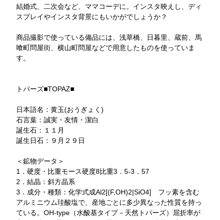
結婚式、二次会など、ママコーデに。インスタ映えし、ディ
スプレイやインスタ背景にもいかがでしょうか？
商品撮影で使っている備品には、浅草橋、日暮里、蔵前、馬
喰町問屋街、横山町問屋などで用意したものを使っていま
す。
トパーズ■TOPAZ■
日本語名：黄玉(おうぎょく)
石言葉：誠実・友情・潔白
誕生石：１１月
誕生日石：９月２９日
＜鉱物データ＞
1．硬度・比重モース硬度8比重3．5-3．57
2．結晶：斜方晶系
3．成分・種類：化学式成Al2[(F,OH)2|SiO4] フッ素を含む
アルミニウム珪酸塩で、産地ごとに多少異なった性質を持っ
ている。OH-type（水酸基タイプ－天然トパーズ）屈折率が