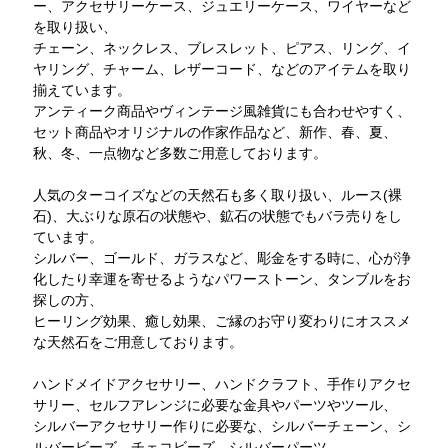
ー、アクセサリーケース、ジュエリーケース、ワイヤーなど
を取り扱い、
チェーン、ネックレス、ブレスレット、ピアス、リング、イ
ヤリング、チャーム、レザーコード、などのアイテムを取り
揃えています。
アンティーク商品やヴィンテージ風雑貨にも合わせやすく、
セット商品やオリジナルの作家作品など、新作、春、夏、
秋、冬、一点物など多数ご用意しております。
人気のターコイズなどの天然石も多く取り扱い、ルース(裸
石)、大ぶりな原石の状態や、鉱石の状態でもバラ売りをし
ています。
シルバー、ゴールド、ガラスなど、彫金をする時に、心が浄
化したり幸運を寄せるようなパワーストーン、タンブルをお
探しの方、
ヒーリング効果、癒し効果、ご縁のお守り変わりにオススメ
な天然石をご用意しております。
ハンドメイドアクセサリー、ハンドクラフト、手作りアクセ
サリー、セルフアレンジに必要な金具やパーツやツール、
シルバーアクセサリー作りに必要な、シルバーチェーン、シ
ルバービーズ、チェコビーズ、シルバーパーツ、