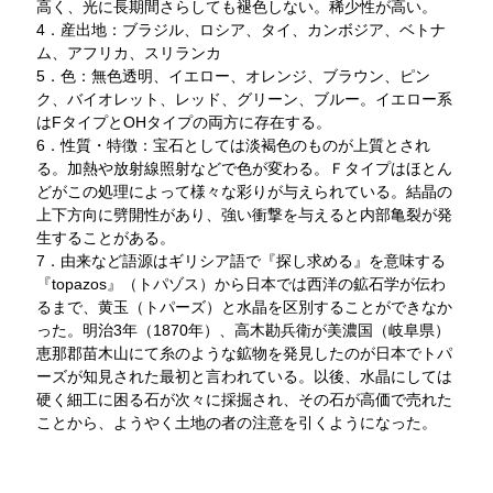
高く、光に長期間さらしても褪色しない。稀少性が高い。
4．産出地：ブラジル、ロシア、タイ、カンボジア、ベトナ
ム、アフリカ、スリランカ
5．色：無色透明、イエロー、オレンジ、ブラウン、ピン
ク、バイオレット、レッド、グリーン、ブルー。イエロー系
はFタイプとOHタイプの両方に存在する。
6．性質・特徴：宝石としては淡褐色のものが上質とされ
る。加熱や放射線照射などで色が変わる。Ｆタイプはほとん
どがこの処理によって様々な彩りが与えられている。結晶の
上下方向に劈開性があり、強い衝撃を与えると内部亀裂が発
生することがある。
7．由来など語源はギリシア語で『探し求める』を意味する
『topazos』（トパゾス）から日本では西洋の鉱石学が伝わ
るまで、黄玉（トパーズ）と水晶を区別することができなか
った。明治3年（1870年）、高木勘兵衛が美濃国（岐阜県）
恵那郡苗木山にて糸のような鉱物を発見したのが日本でトパ
ーズが知見された最初と言われている。以後、水晶にしては
硬く細工に困る石が次々に採掘され、その石が高価で売れた
ことから、ようやく土地の者の注意を引くようになった。