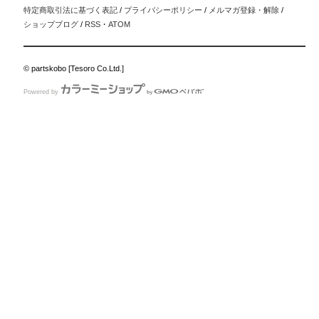
特定商取引法に基づく表記
/
プライバシーポリシー
/
メルマガ登録・解除
/
ショップブログ
/
RSS
・
ATOM
© partskobo [Tesoro Co.Ltd.]
Powered by