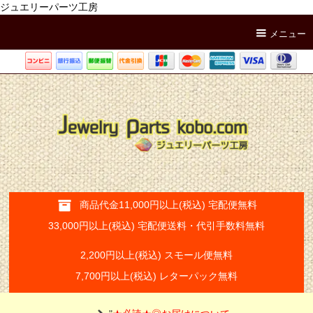
ジュエリーパーツ工房
メニュー
商品代金11,000円以上(税込) 宅配便無料
33,000円以上(税込) 宅配便送料・代引手数料無料
2,200円以上(税込) スモール便無料
7,700円以上(税込) レターパック無料