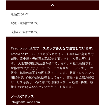
返品について
配送・送料について
支払い方法について
Tesoro co.ltd.です！スタッフみんなで運営しています♪
Tesoro co.ltd. (テソロカブシキガイシャ) 2000年に高知県で
創業。貴金属・天然石加工/販売を商いとして今日に至りま
す。 大阪南船場に実店舗を構えています。本社は高知です。
世界中のアクセサリーパーツ、アクセサリー・ジュエリーの
販売、鉱物の加工や修理も承っています。 教室・レッスンも
開催中で、作家作品の販売もしてます。 鉱物・貴金属の買取
サービスもあり、石においては採掘～加工～処理・再生、最
後までおつきあいさせていただいております。
メールアドレス
info@parts-kobo.com