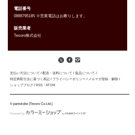
電話番号
0888795185 ※営業電話はお断りします。
販売業者
Tesoro株式会社
支払い方法について
/
配送・送料について
/
返品について
/
特定商取引法に基づく表記
/
プライバシーポリシー
/
メルマガ登録・解除
/
ショップブログ
/
RSS
・
ATOM
© partskobo [Tesoro Co.Ltd.]
Powered by