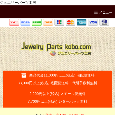
ジュエリーパーツ工房
メニュー
商品代金11,000円以上(税込) 宅配便無料
33,000円以上(税込) 宅配便送料・代引手数料無料
2,200円以上(税込) スモール便無料
7,700円以上(税込) レターパック無料