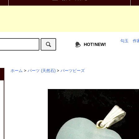
勾玉
作
HOT!NEW!
ホーム
>
パーツ (天然石)
>
パーツビーズ