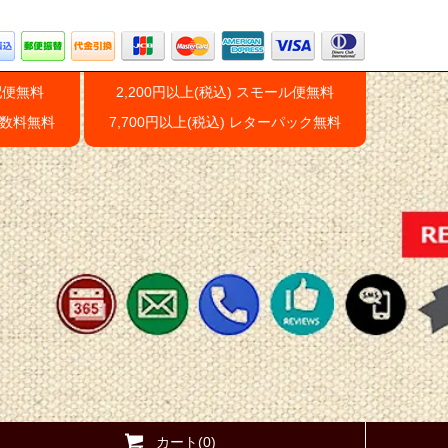
配便無料
2,200円以上(税込) スモール便無料
手数料無料
7,700円以上(税込) レターパック無料
カート(0)