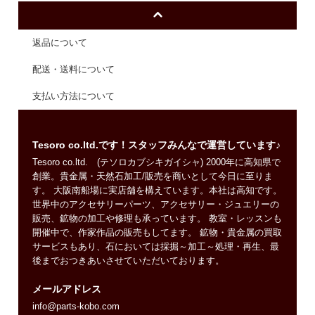
返品について
配送・送料について
支払い方法について
Tesoro co.ltd.です！スタッフみんなで運営しています♪
Tesoro co.ltd. (テソロカブシキガイシャ) 2000年に高知県で
創業。貴金属・天然石加工/販売を商いとして今日に至りま
す。 大阪南船場に実店舗を構えています。本社は高知です。
世界中のアクセサリーパーツ、アクセサリー・ジュエリーの
販売、鉱物の加工や修理も承っています。 教室・レッスンも
開催中で、作家作品の販売もしてます。 鉱物・貴金属の買取
サービスもあり、石においては採掘～加工～処理・再生、最
後までおつきあいさせていただいております。
メールアドレス
info@parts-kobo.com