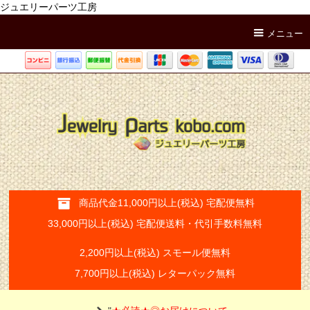
ジュエリーパーツ工房
メニュー
商品代金11,000円以上(税込) 宅配便無料
33,000円以上(税込) 宅配便送料・代引手数料無料
2,200円以上(税込) スモール便無料
7,700円以上(税込) レターパック無料