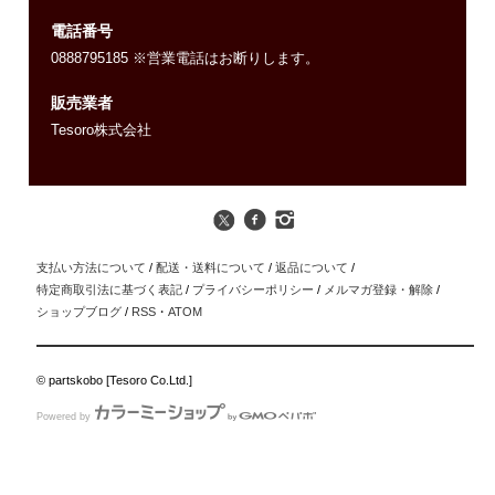
電話番号
0888795185 ※営業電話はお断りします。
販売業者
Tesoro株式会社
支払い方法について
/
配送・送料について
/
返品について
/
特定商取引法に基づく表記
/
プライバシーポリシー
/
メルマガ登録・解除
/
ショップブログ
/
RSS
・
ATOM
© partskobo [Tesoro Co.Ltd.]
Powered by