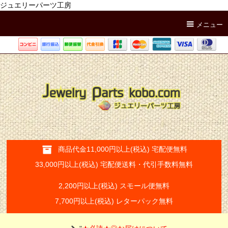
ジュエリーパーツ工房
メニュー
商品代金11,000円以上(税込) 宅配便無料
33,000円以上(税込) 宅配便送料・代引手数料無料
2,200円以上(税込) スモール便無料
7,700円以上(税込) レターパック無料