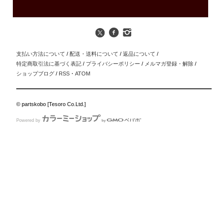
支払い方法について
/
配送・送料について
/
返品について
/
特定商取引法に基づく表記
/
プライバシーポリシー
/
メルマガ登録・解除
/
ショップブログ
/
RSS
・
ATOM
© partskobo [Tesoro Co.Ltd.]
Powered by