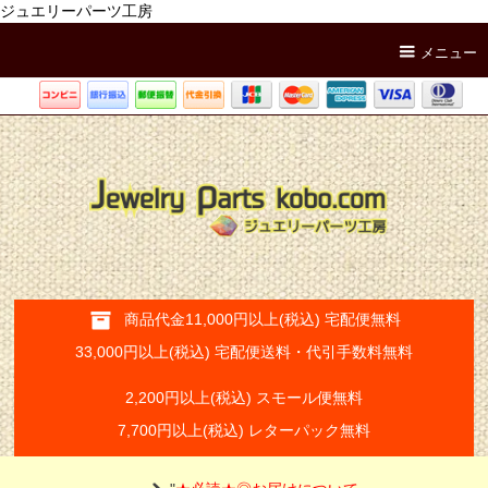
ジュエリーパーツ工房
メニュー
商品代金11,000円以上(税込) 宅配便無料
33,000円以上(税込) 宅配便送料・代引手数料無料
2,200円以上(税込) スモール便無料
7,700円以上(税込) レターパック無料