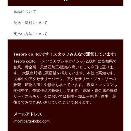
返品について
配送・送料について
支払い方法について
Tesoro co.ltd.です！スタッフみんなで運営しています♪
Tesoro co.ltd. (テソロカブシキガイシャ) 2000年に高知県で
創業。貴金属・天然石加工/販売を商いとして今日に至りま
す。 大阪南船場に実店舗を構えています。本社は高知です。
世界中のアクセサリーパーツ、アクセサリー・ジュエリーの
販売、鉱物の加工や修理も承っています。 教室・レッスンも
開催中で、作家作品の販売もしてます。 鉱物・貴金属の買取
サービスもあり、石においては採掘～加工～処理・再生、最
後までおつきあいさせていただいております。
メールアドレス
info@parts-kobo.com