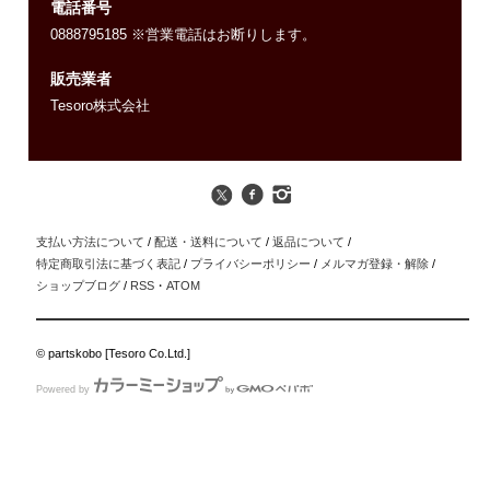
電話番号
0888795185 ※営業電話はお断りします。
販売業者
Tesoro株式会社
支払い方法について
/
配送・送料について
/
返品について
/
特定商取引法に基づく表記
/
プライバシーポリシー
/
メルマガ登録・解除
/
ショップブログ
/
RSS
・
ATOM
© partskobo [Tesoro Co.Ltd.]
Powered by