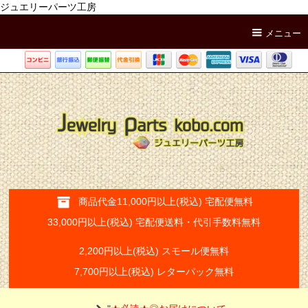
ジュエリーパーツ工房
メニュー
商品代金11,000円以上(税込) 宅配便無料
33,000円以上(税込) 宅配便送料・代引手数料無料
2,200円以上(税込) スモール便無料
7,700円以上(税込) レターパック無料