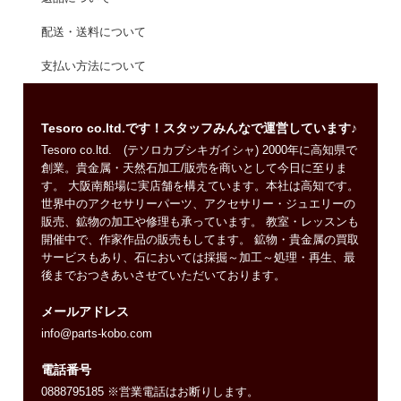
配送・送料について
支払い方法について
Tesoro co.ltd.です！スタッフみんなで運営しています♪
Tesoro co.ltd. (テソロカブシキガイシャ) 2000年に高知県で
創業。貴金属・天然石加工/販売を商いとして今日に至りま
す。 大阪南船場に実店舗を構えています。本社は高知です。
世界中のアクセサリーパーツ、アクセサリー・ジュエリーの
販売、鉱物の加工や修理も承っています。 教室・レッスンも
開催中で、作家作品の販売もしてます。 鉱物・貴金属の買取
サービスもあり、石においては採掘～加工～処理・再生、最
後までおつきあいさせていただいております。
メールアドレス
info@parts-kobo.com
電話番号
0888795185 ※営業電話はお断りします。