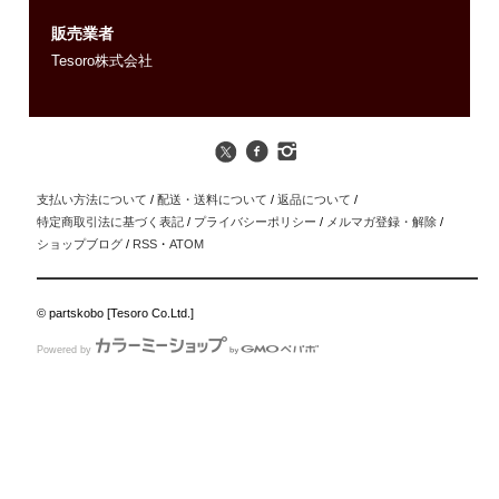
販売業者
Tesoro株式会社
支払い方法について
/
配送・送料について
/
返品について
/
特定商取引法に基づく表記
/
プライバシーポリシー
/
メルマガ登録・解除
/
ショップブログ
/
RSS
・
ATOM
© partskobo [Tesoro Co.Ltd.]
Powered by