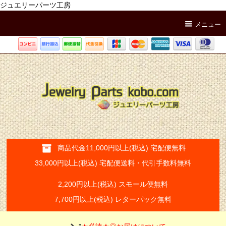
ジュエリーパーツ工房
メニュー
商品代金11,000円以上(税込) 宅配便無料
33,000円以上(税込) 宅配便送料・代引手数料無料
2,200円以上(税込) スモール便無料
7,700円以上(税込) レターパック無料