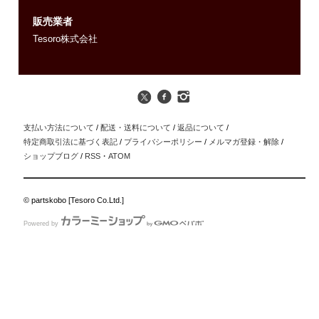
販売業者
Tesoro株式会社
支払い方法について
/
配送・送料について
/
返品について
/
特定商取引法に基づく表記
/
プライバシーポリシー
/
メルマガ登録・解除
/
ショップブログ
/
RSS
・
ATOM
© partskobo [Tesoro Co.Ltd.]
Powered by