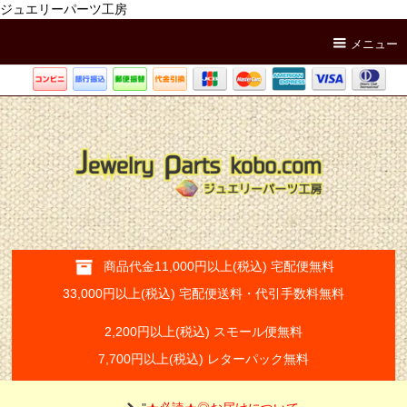
ジュエリーパーツ工房
メニュー
商品代金11,000円以上(税込) 宅配便無料
33,000円以上(税込) 宅配便送料・代引手数料無料
2,200円以上(税込) スモール便無料
7,700円以上(税込) レターパック無料