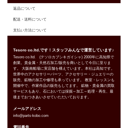
返品について
配送・送料について
支払い方法について
Tesoro co.ltd.です！スタッフみんなで運営しています♪
Tesoro co.ltd. (テソロカブシキガイシャ) 2000年に高知県で
創業。貴金属・天然石加工/販売を商いとして今日に至りま
す。 大阪南船場に実店舗を構えています。本社は高知です。
世界中のアクセサリーパーツ、アクセサリー・ジュエリーの
販売、鉱物の加工や修理も承っています。 教室・レッスンも
開催中で、作家作品の販売もしてます。 鉱物・貴金属の買取
サービスもあり、石においては採掘～加工～処理・再生、最
後までおつきあいさせていただいております。
メールアドレス
info@parts-kobo.com
電話番号