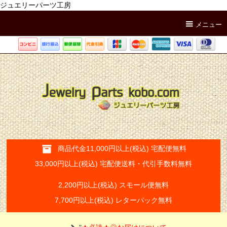
ジュエリーパーツ工房
メニュー
商品代金11,000円以上(税込) 宅配便無料
33,000円以上(税込) 宅配便送料・代引手数料無料
2,200円以上(税込) スモール便無料
7,700円以上(税込) レターパック無料