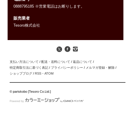
0888795185 ※営業電話はお断りします。
販売業者
Tesoro株式会社
支払い方法について
/
配送・送料について
/
返品について
/
特定商取引法に基づく表記
/
プライバシーポリシー
/
メルマガ登録・解除
/
ショップブログ
/
RSS
・
ATOM
© partskobo [Tesoro Co.Ltd.]
Powered by