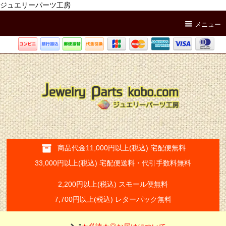
ジュエリーパーツ工房
メニュー
商品代金11,000円以上(税込) 宅配便無料
33,000円以上(税込) 宅配便送料・代引手数料無料
2,200円以上(税込) スモール便無料
7,700円以上(税込) レターパック無料