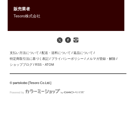
販売業者
Tesoro株式会社
支払い方法について
/
配送・送料について
/
返品について
/
特定商取引法に基づく表記
/
プライバシーポリシー
/
メルマガ登録・解除
/
ショップブログ
/
RSS
・
ATOM
© partskobo [Tesoro Co.Ltd.]
Powered by