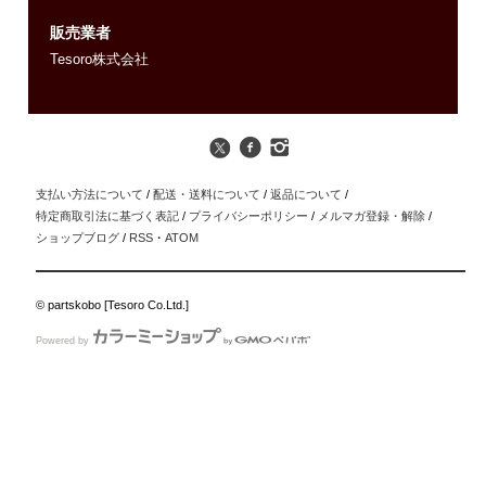
販売業者
Tesoro株式会社
支払い方法について
/
配送・送料について
/
返品について
/
特定商取引法に基づく表記
/
プライバシーポリシー
/
メルマガ登録・解除
/
ショップブログ
/
RSS
・
ATOM
© partskobo [Tesoro Co.Ltd.]
Powered by