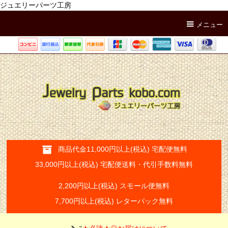
ジュエリーパーツ工房
メニュー
商品代金11,000円以上(税込) 宅配便無料
33,000円以上(税込) 宅配便送料・代引手数料無料
2,200円以上(税込) スモール便無料
7,700円以上(税込) レターパック無料