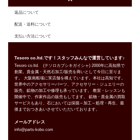
返品について
配送・送料について
支払い方法について
Tesoro co.ltd.です！スタッフみんなで運営しています♪
Tesoro co.ltd. (テソロカブシキガイシャ) 2000年に高知県で
創業。貴金属・天然石加工/販売を商いとして今日に至りま
す。 大阪南船場に実店舗を構えています。本社は高知です。
世界中のアクセサリーパーツ、アクセサリー・ジュエリーの
販売、鉱物の加工や修理も承っています。 教室・レッスンも
開催中で、作家作品の販売もしてます。 鉱物・貴金属の買取
サービスもあり、石においては採掘～加工～処理・再生、最
後までおつきあいさせていただいております。
メールアドレス
info@parts-kobo.com