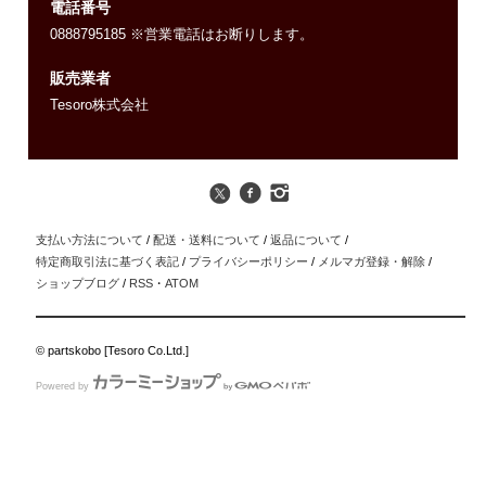
電話番号
0888795185 ※営業電話はお断りします。
販売業者
Tesoro株式会社
支払い方法について
/
配送・送料について
/
返品について
/
特定商取引法に基づく表記
/
プライバシーポリシー
/
メルマガ登録・解除
/
ショップブログ
/
RSS
・
ATOM
© partskobo [Tesoro Co.Ltd.]
Powered by