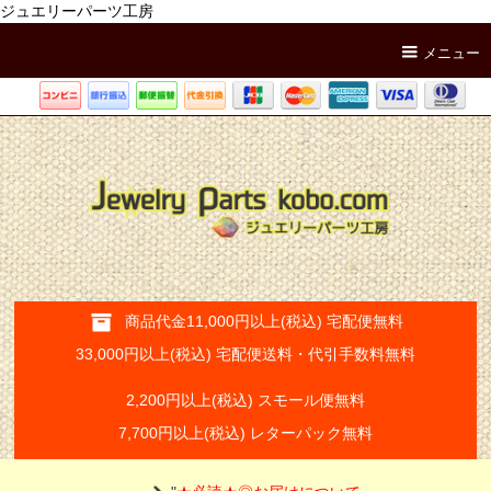
ジュエリーパーツ工房
メニュー
商品代金11,000円以上(税込) 宅配便無料
33,000円以上(税込) 宅配便送料・代引手数料無料
2,200円以上(税込) スモール便無料
7,700円以上(税込) レターパック無料