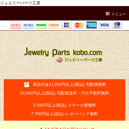
ジュエリーパーツ工房
メニュー
商品代金11,000円以上(税込) 宅配便無料
33,000円以上(税込) 宅配便送料・代引手数料無料
2,200円以上(税込) スモール便無料
7,700円以上(税込) レターパック無料