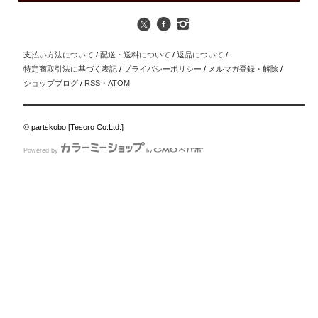
支払い方法について
/
配送・送料について
/
返品について
/
特定商取引法に基づく表記
/
プライバシーポリシー
/
メルマガ登録・解除
/
ショップブログ
/
RSS
・
ATOM
© partskobo [Tesoro Co.Ltd.]
Powered by