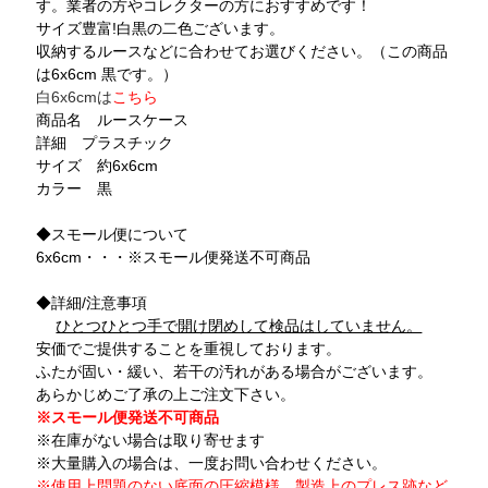
す。業者の方やコレクターの方におすすめです！
サイズ豊富!白黒の二色ございます。
収納するルースなどに合わせてお選びください。（この商品
は6x6cm 黒です。）
白6x6cmは
こちら
商品名 ルースケース
詳細 プラスチック
サイズ 約6x6cm
カラー 黒
◆スモール便について
6x6cm・・・※スモール便発送不可商品
◆詳細/注意事項
ひとつひとつ手で開け閉めして検品はしていません。
安価でご提供することを重視しております。
ふたが固い・緩い、若干の汚れがある場合がございます。
あらかじめご了承の上ご注文下さい。
※スモール便発送不可商品
※在庫がない場合は取り寄せます
※大量購入の場合は、一度お問い合わせください。
※使用上問題のない底面の圧縮模様、製造上のプレス跡など