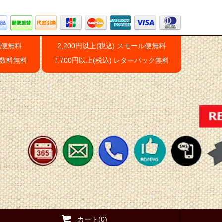
配便無料
2,200円以上(税込) スモール便無料
手数料無料
7,700円以上(税込) レターパック無料
カート(0)