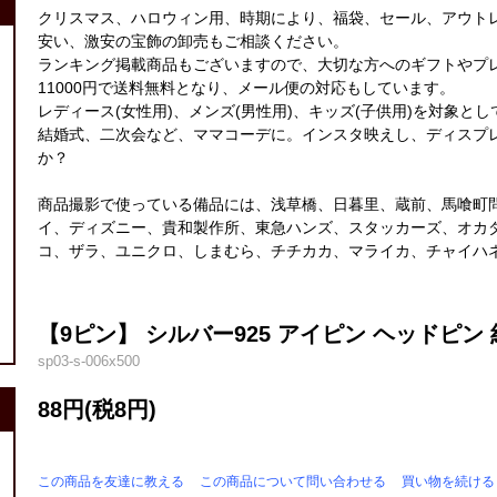
クリスマス、ハロウィン用、時期により、福袋、セール、アウト
安い、激安の宝飾の卸売もご相談ください。
ランキング掲載商品もございますので、大切な方へのギフトやプ
11000円で送料無料となり、メール便の対応もしています。
レディース(女性用)、メンズ(男性用)、キッズ(子供用)を対象と
結婚式、二次会など、ママコーデに。インスタ映えし、ディスプ
か？
商品撮影で使っている備品には、浅草橋、日暮里、蔵前、馬喰町
イ、ディズニー、貴和製作所、東急ハンズ、スタッカーズ、オカ
コ、ザラ、ユニクロ、しまむら、チチカカ、マライカ、チャイハ
【9ピン】 シルバー925 アイピン ヘッドピン 約0.
sp03-s-006x500
88円(税8円)
この商品を友達に教える
この商品について問い合わせる
買い物を続ける