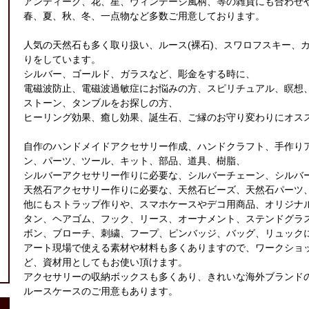
アンティーク、花、星、ヴィンテージ風柄、等の雑貨にも合わせ
春、夏、秋、冬、一点物など多数ご用意しております。
人気の天然石も多く取り扱い、ルース(裸石)、スワロフスキー、
りをしています。
シルバー、ゴールド、ガラスなど、彫金をする時に、
電磁波防止、電磁波過敏症にお悩みの方、スピリチュアル、瞑想
ストーン、タンブルをお探しの方、
ヒーリング効果、癒し効果、誕生石、ご縁のお守り変わりにオス
自作のハンドメイドアクセサリー作成、ハンドクラフト、手作り
ン、パーツ、ツール、キット、部品、道具、樹脂、
シルバーアクセサリー作りに必要な、シルバーチェーン、シルバ
天然石アクセサリー作りに必要な、天然石ビーズ、天然石パーツ
他にもストラップ作りや、スマホケースやデコ用商品、オリジナ
タン、ヘアゴム、フック、リース、オーナメント、ステンドグラ
ボン、ブローチ、刺繍、フープ、ピンバッジ、バッグ、リュック
アート現場で使える素材や材料も多くありますので、ワークショ
ど、資材用としてもお使い頂けます。
アクセサリーの収納ボックスも多くあり、きれいな海外ブランド
ルースケースのご用意もあります。