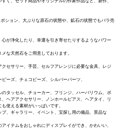
やすく、セット商品やオリジナルの作家作品など、新作、
カボション、大ぶりな原石の状態や、鉱石の状態でもバラ売
、心が浄化したり、幸運を引き寄せたりするようなパワー
スメな天然石をご用意しております。
アクセサリー、手芸、セルフアレンジに必要な金具、レジ
ービーズ、チェコビーズ、シルバーパーツ、
、
ルのタッセル、チョーカー、フリンジ、ハーバリウム、ボ
ス、ヘアアクセサリー、ノンホールピアス、ヘアタイ、リ
にも使える素材がいっぱいです。
ップ、ギャラリー、イベント、宝探し用の備品、景品な
のアイテムをおしゃれにディスプレイができ、かわいい、