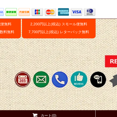
配便無料
2,200円以上(税込) スモール便無料
手数料無料
7,700円以上(税込) レターパック無料
カート(0)