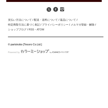
支払い方法について
/
配送・送料について
/
返品について
/
特定商取引法に基づく表記
/
プライバシーポリシー
/
メルマガ登録・解除
/
ショップブログ
/
RSS
・
ATOM
© partskobo [Tesoro Co.Ltd.]
Powered by