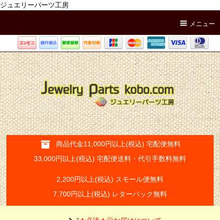
ジュエリーパーツ工房
メニュー
商品代金11,000円以上(税込) 宅配便無料
33,000円以上(税込) 宅配便送料・代引手数料無料
2,200円以上(税込) スモール便無料
7,700円以上(税込) レターパック無料