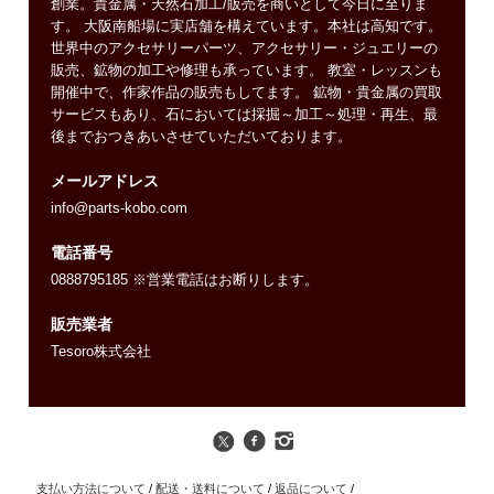
創業。貴金属・天然石加工/販売を商いとして今日に至りま
す。 大阪南船場に実店舗を構えています。本社は高知です。
世界中のアクセサリーパーツ、アクセサリー・ジュエリーの
販売、鉱物の加工や修理も承っています。 教室・レッスンも
開催中で、作家作品の販売もしてます。 鉱物・貴金属の買取
サービスもあり、石においては採掘～加工～処理・再生、最
後までおつきあいさせていただいております。
メールアドレス
info@parts-kobo.com
電話番号
0888795185 ※営業電話はお断りします。
販売業者
Tesoro株式会社
支払い方法について
/
配送・送料について
/
返品について
/