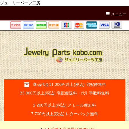
ジュエリーパーツ工房
メニュー
商品代金11,000円以上(税込) 宅配便無料
33,000円以上(税込) 宅配便送料・代引手数料無料
2,200円以上(税込) スモール便無料
7,700円以上(税込) レターパック無料