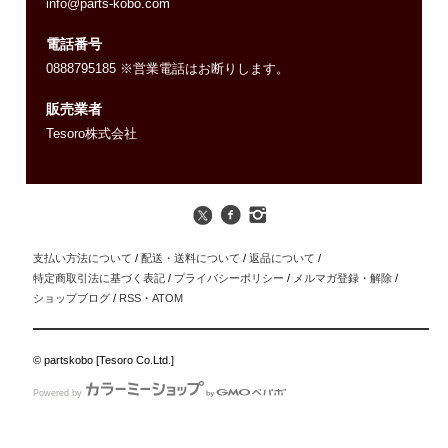
info@parts-kobo.com
電話番号
0888795185 ※営業電話はお断りします。
販売業者
Tesoro株式会社
支払い方法について
/
配送・送料について
/
返品について
/
特定商取引法に基づく表記
/
プライバシーポリシー
/
メルマガ登録・解除
/
ショップブログ
/
RSS
・
ATOM
© partskobo [Tesoro Co.Ltd.]
Powered by