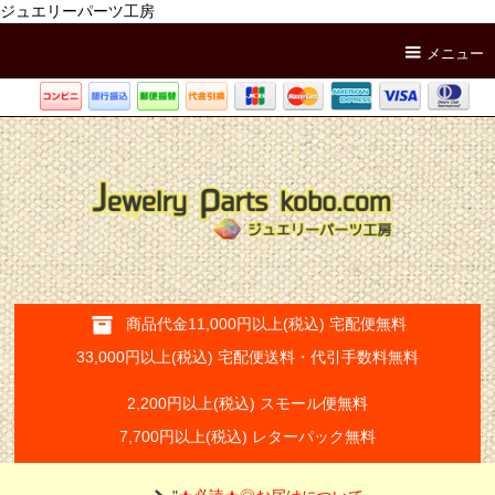
ジュエリーパーツ工房
メニュー
商品代金11,000円以上(税込) 宅配便無料
33,000円以上(税込) 宅配便送料・代引手数料無料
2,200円以上(税込) スモール便無料
7,700円以上(税込) レターパック無料