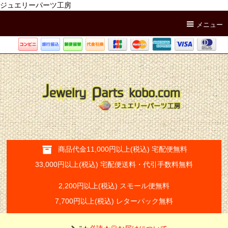
ジュエリーパーツ工房
メニュー
商品代金11,000円以上(税込) 宅配便無料
33,000円以上(税込) 宅配便送料・代引手数料無料
2,200円以上(税込) スモール便無料
7,700円以上(税込) レターパック無料