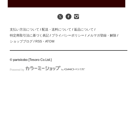
支払い方法について
/
配送・送料について
/
返品について
/
特定商取引法に基づく表記
/
プライバシーポリシー
/
メルマガ登録・解除
/
ショップブログ
/
RSS
・
ATOM
© partskobo [Tesoro Co.Ltd.]
Powered by