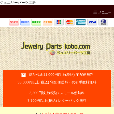
ジュエリーパーツ工房
メニュー
商品代金11,000円以上(税込) 宅配便無料
33,000円以上(税込) 宅配便送料・代引手数料無料
2,200円以上(税込) スモール便無料
7,700円以上(税込) レターパック無料