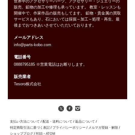
世界中のアクセサリーパーツ、アクセサリー・ジュエリーの
販売、鉱物の加工や修理も承っています。 教室・レッスンも
開催中で、作家作品の販売もしてます。 鉱物・貴金属の買取
サービスもあり、石においては採掘～加工～処理・再生、最
後までおつきあいさせていただいております。
メールアドレス
info@parts-kobo.com
電話番号
0888795185 ※営業電話はお断りします。
販売業者
Tesoro株式会社
支払い方法について
/
配送・送料について
/
返品について
/
特定商取引法に基づく表記
/
プライバシーポリシー
/
メルマガ登録・解除
/
ショップブログ
/
RSS
・
ATOM