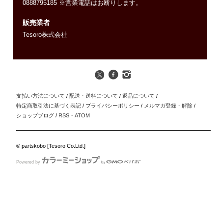
0888795185 ※営業電話はお断りします。
販売業者
Tesoro株式会社
支払い方法について
/
配送・送料について
/
返品について
/
特定商取引法に基づく表記
/
プライバシーポリシー
/
メルマガ登録・解除
/
ショップブログ
/
RSS
・
ATOM
© partskobo [Tesoro Co.Ltd.]
Powered by