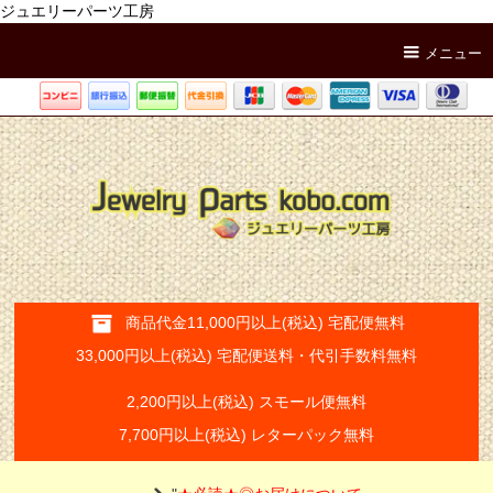
ジュエリーパーツ工房
メニュー
商品代金11,000円以上(税込) 宅配便無料
33,000円以上(税込) 宅配便送料・代引手数料無料
2,200円以上(税込) スモール便無料
7,700円以上(税込) レターパック無料