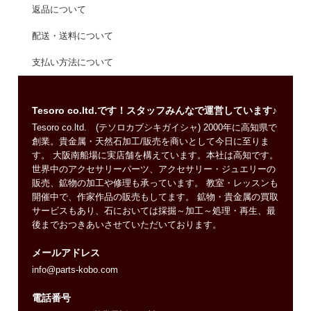
返品について
配送・送料について
支払い方法について
Tesoro co.ltd.です！スタッフみんなで運営しています♪
Tesoro co.ltd. (テソロカブシキガイシャ) 2000年に高知県で
創業。貴金属・天然石加工/販売を商いとして今日に至りま
す。 大阪南船場に実店舗を構えています。本社は高知です。
世界中のアクセサリーパーツ、アクセサリー・ジュエリーの
販売、鉱物の加工や修理も承っています。 教室・レッスンも
開催中で、作家作品の販売もしてます。 鉱物・貴金属の買取
サービスもあり、石においては採掘～加工～処理・再生、最
後までおつきあいさせていただいております。
メールアドレス
info@parts-kobo.com
電話番号