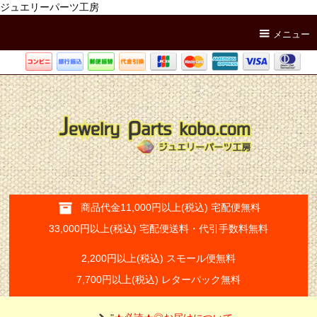
ジュエリーパーツ工房
メニュー
商品代金11,000円以上(税込) 宅配便無料
33,000円以上(税込) 宅配便送料・代引手数料無料
2,200円以上(税込) スモール便無料
7,700円以上(税込) レターパック無料