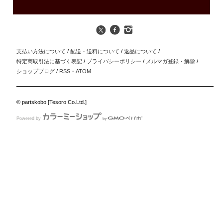
支払い方法について
/
配送・送料について
/
返品について
/
特定商取引法に基づく表記
/
プライバシーポリシー
/
メルマガ登録・解除
/
ショップブログ
/
RSS
・
ATOM
© partskobo [Tesoro Co.Ltd.]
Powered by