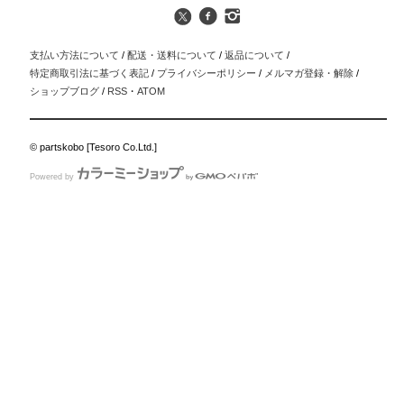
支払い方法について
/
配送・送料について
/
返品について
/
特定商取引法に基づく表記
/
プライバシーポリシー
/
メルマガ登録・解除
/
ショップブログ
/
RSS
・
ATOM
© partskobo [Tesoro Co.Ltd.]
Powered by