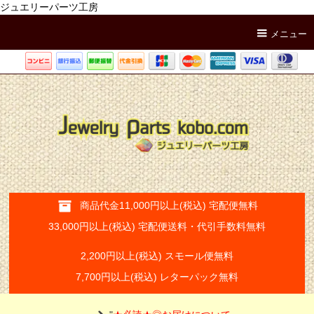
ジュエリーパーツ工房
メニュー
商品代金11,000円以上(税込) 宅配便無料
33,000円以上(税込) 宅配便送料・代引手数料無料
2,200円以上(税込) スモール便無料
7,700円以上(税込) レターパック無料