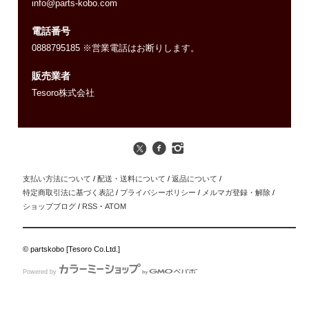
info@parts-kobo.com
電話番号
0888795185 ※営業電話はお断りします。
販売業者
Tesoro株式会社
支払い方法について
/
配送・送料について
/
返品について
/
特定商取引法に基づく表記
/
プライバシーポリシー
/
メルマガ登録・解除
/
ショップブログ
/
RSS
・
ATOM
© partskobo [Tesoro Co.Ltd.]
Powered by