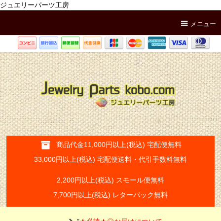
ジュエリーパーツ工房
メニュー
商品代金11,000円以上(税込) 宅配便無料
33,000円以上(税込) 宅配便送料・代引手数料無料
2,200円以上(税込) スモール便無料
7,700円以上(税込) レターパック無料