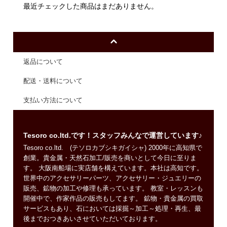
最近チェックした商品はまだありません。
返品について
配送・送料について
支払い方法について
Tesoro co.ltd.です！スタッフみんなで運営しています♪
Tesoro co.ltd. (テソロカブシキガイシャ) 2000年に高知県で
創業。貴金属・天然石加工/販売を商いとして今日に至りま
す。 大阪南船場に実店舗を構えています。本社は高知です。
世界中のアクセサリーパーツ、アクセサリー・ジュエリーの
販売、鉱物の加工や修理も承っています。 教室・レッスンも
開催中で、作家作品の販売もしてます。 鉱物・貴金属の買取
サービスもあり、石においては採掘～加工～処理・再生、最
後までおつきあいさせていただいております。