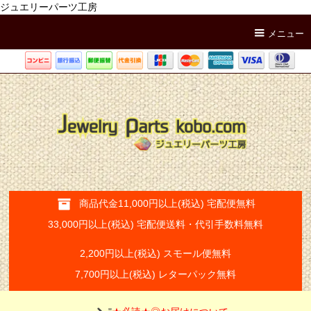
ジュエリーパーツ工房
メニュー
商品代金11,000円以上(税込) 宅配便無料
33,000円以上(税込) 宅配便送料・代引手数料無料
2,200円以上(税込) スモール便無料
7,700円以上(税込) レターパック無料