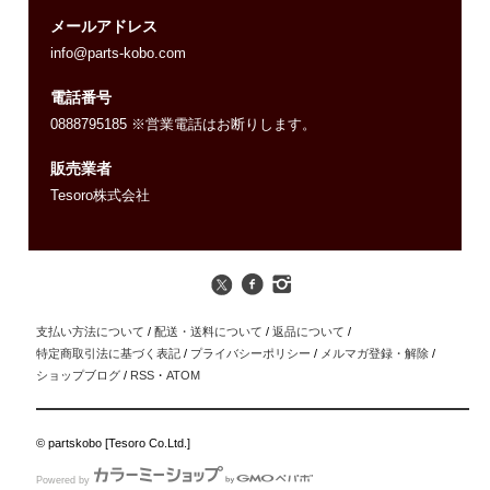
メールアドレス
info@parts-kobo.com
電話番号
0888795185 ※営業電話はお断りします。
販売業者
Tesoro株式会社
支払い方法について
/
配送・送料について
/
返品について
/
特定商取引法に基づく表記
/
プライバシーポリシー
/
メルマガ登録・解除
/
ショップブログ
/
RSS
・
ATOM
© partskobo [Tesoro Co.Ltd.]
Powered by