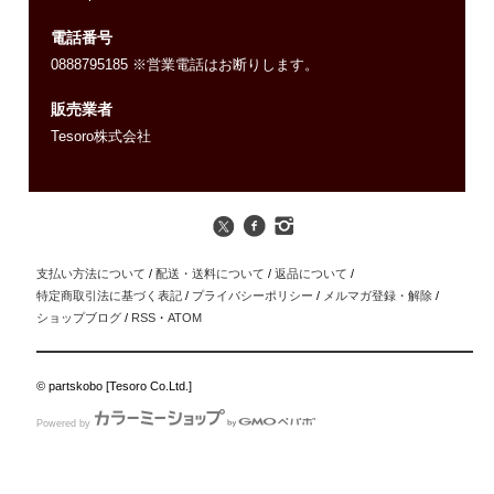
電話番号
0888795185 ※営業電話はお断りします。
販売業者
Tesoro株式会社
支払い方法について
/
配送・送料について
/
返品について
/
特定商取引法に基づく表記
/
プライバシーポリシー
/
メルマガ登録・解除
/
ショップブログ
/
RSS
・
ATOM
© partskobo [Tesoro Co.Ltd.]
Powered by