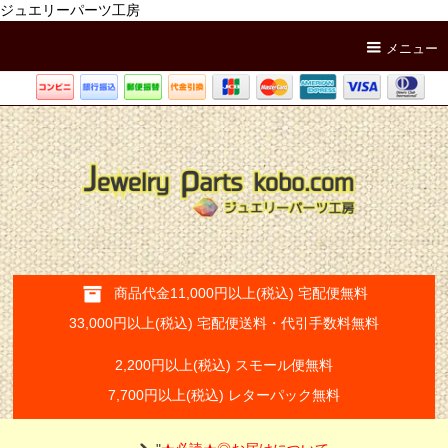
ジュエリーパーツ工房
メニュー
商品代金11,000円以上(税込) 宅配便無料
33,000円以上(税込) 宅配便送料・代引手数料無料
2,200円以上(税込) スモール便無料
7,700円以上(税込) レターパック無料