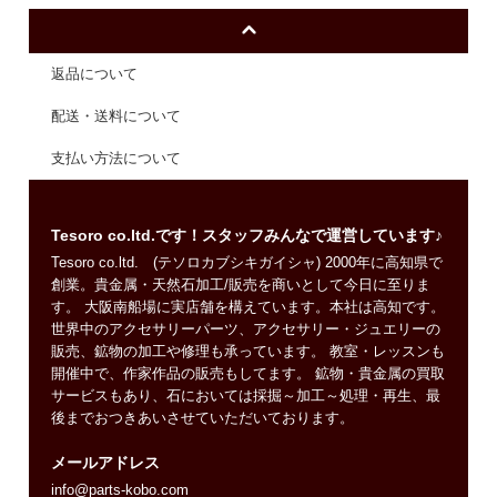
返品について
配送・送料について
支払い方法について
Tesoro co.ltd.です！スタッフみんなで運営しています♪
Tesoro co.ltd. (テソロカブシキガイシャ) 2000年に高知県で
創業。貴金属・天然石加工/販売を商いとして今日に至りま
す。 大阪南船場に実店舗を構えています。本社は高知です。
世界中のアクセサリーパーツ、アクセサリー・ジュエリーの
販売、鉱物の加工や修理も承っています。 教室・レッスンも
開催中で、作家作品の販売もしてます。 鉱物・貴金属の買取
サービスもあり、石においては採掘～加工～処理・再生、最
後までおつきあいさせていただいております。
メールアドレス
info@parts-kobo.com