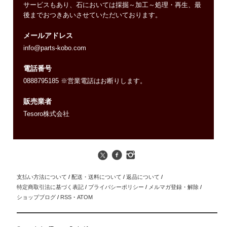
サービスもあり、石においては採掘～加工～処理・再生、最
後までおつきあいさせていただいております。
メールアドレス
info@parts-kobo.com
電話番号
0888795185 ※営業電話はお断りします。
販売業者
Tesoro株式会社
支払い方法について
/
配送・送料について
/
返品について
/
特定商取引法に基づく表記
/
プライバシーポリシー
/
メルマガ登録・解除
/
ショップブログ
/
RSS
・
ATOM