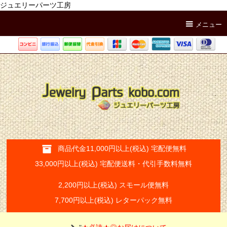
ジュエリーパーツ工房
メニュー
商品代金11,000円以上(税込) 宅配便無料
33,000円以上(税込) 宅配便送料・代引手数料無料
2,200円以上(税込) スモール便無料
7,700円以上(税込) レターパック無料