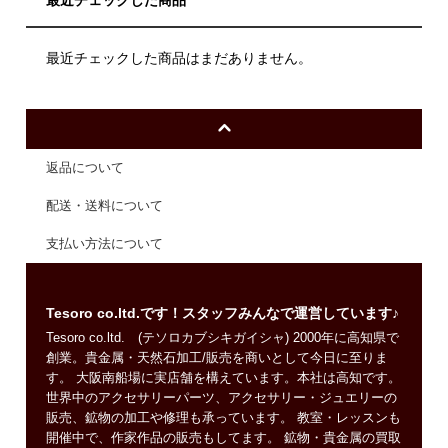
最近チェックした商品
最近チェックした商品はまだありません。
返品について
配送・送料について
支払い方法について
Tesoro co.ltd.です！スタッフみんなで運営しています♪
Tesoro co.ltd. (テソロカブシキガイシャ) 2000年に高知県で
創業。貴金属・天然石加工/販売を商いとして今日に至りま
す。 大阪南船場に実店舗を構えています。本社は高知です。
世界中のアクセサリーパーツ、アクセサリー・ジュエリーの
販売、鉱物の加工や修理も承っています。 教室・レッスンも
開催中で、作家作品の販売もしてます。 鉱物・貴金属の買取