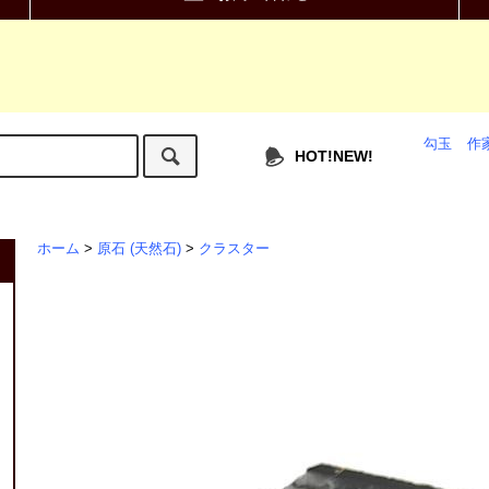
勾玉
作
HOT!NEW!
ホーム
>
原石 (天然石)
>
クラスター