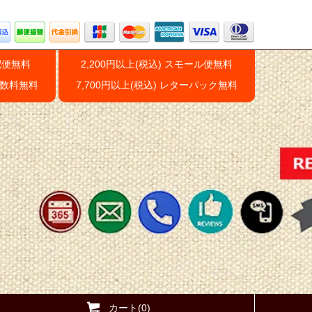
配便無料
2,200円以上(税込) スモール便無料
手数料無料
7,700円以上(税込) レターパック無料
カート(0)