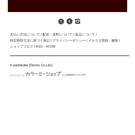
支払い方法について
/
配送・送料について
/
返品について
/
特定商取引法に基づく表記
/
プライバシーポリシー
/
メルマガ登録・解除
/
ショップブログ
/
RSS
・
ATOM
© partskobo [Tesoro Co.Ltd.]
Powered by