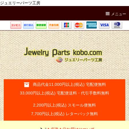
ジュエリーパーツ工房
メニュー
商品代金11,000円以上(税込) 宅配便無料
33,000円以上(税込) 宅配便送料・代引手数料無料
2,200円以上(税込) スモール便無料
7,700円以上(税込) レターパック無料